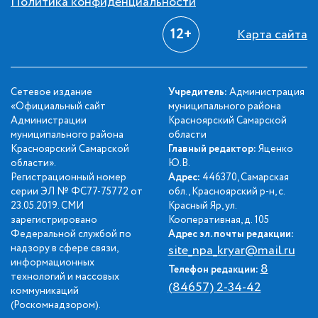
Политика конфиденциальности
12+
Карта сайта
Сетевое издание
Учредитель:
Администрация
«Официальный сайт
муниципального района
Администрации
Красноярский Самарской
муниципального района
области
Красноярский Самарской
Главный редактор:
Яценко
области».
Ю.В.
Регистрационный номер
Адрес:
446370, Самарская
серии ЭЛ № ФС77-75772 от
обл., Красноярский р-н, с.
23.05.2019. СМИ
Красный Яр, ул.
зарегистрировано
Кооперативная, д. 105
Федеральной службой по
Адрес эл. почты редакции:
надзору в сфере связи,
site_npa_kryar@mail.ru
информационных
8
Телефон редакции:
технологий и массовых
(84657) 2-34-42
коммуникаций
(Роскомнадзором).