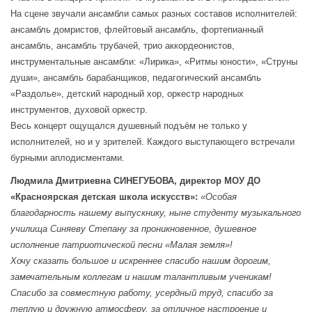
На сцене звучали ансамбли самых разных составов исполнителей:
ансамбль домристов, флейтовый ансамбль, фортепианный
ансамбль, ансамбль трубачей, трио аккордеонистов,
инструментальные ансамбли: «Лирика», «Ритмы юности», «Струны
души», ансамбль барабанщиков, педагогический ансамбль
«Раздолье», детский народный хор, оркестр народных
инструментов, духовой оркестр.
Весь концерт ощущался душевный подъём не только у
исполнителей, но и у зрителей. Каждого выступающего встречали
бурными аплодисментами.
Людмила Дмитриевна СИНЕГУБОВА,
директор МОУ ДО
«Красноярская детская школа искусств»:
«Особая
благодарность нашему выпускнику, ныне студенту музыкального
училища Синяеву Степану за проникновенное, душевное
исполнение патриотической песни «Малая земля»!
Хочу сказать большое и искреннее спасибо нашим дорогим,
замечательным коллегам и нашим талантливым ученикам!
Спасибо за совместную работу, усердный труд, спасибо за
теплую и дружную атмосферу, за отличное настроение и