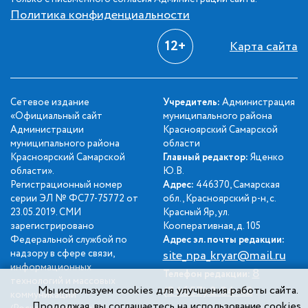
Политика конфиденциальности
12+
Карта сайта
Сетевое издание
Учредитель:
Администрация
«Официальный сайт
муниципального района
Администрации
Красноярский Самарской
муниципального района
области
Красноярский Самарской
Главный редактор:
Яценко
области».
Ю.В.
Регистрационный номер
Адрес:
446370, Самарская
серии ЭЛ № ФС77-75772 от
обл., Красноярский р-н, с.
23.05.2019. СМИ
Красный Яр, ул.
зарегистрировано
Кооперативная, д. 105
Федеральной службой по
Адрес эл. почты редакции:
надзору в сфере связи,
site_npa_kryar@mail.ru
информационных
8
Телефон редакции:
технологий и массовых
Мы используем cookies для улучшения работы сайта.
(84657) 2-34-42
коммуникаций
Продолжая, вы соглашаетесь на использование cookies.