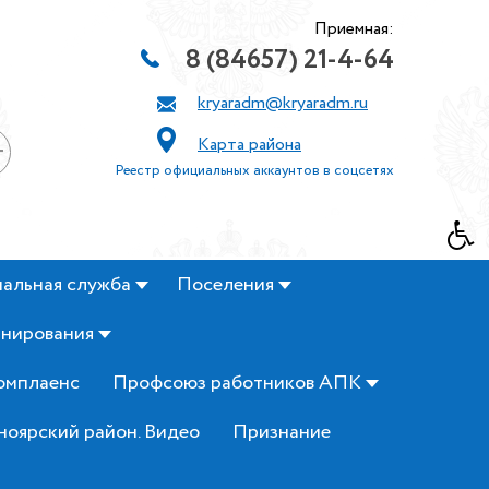
Приемная:
8 (84657) 21-4-64
kryaradm@kryaradm.ru
Карта района
+
Реестр официальных аккаунтов в соцсетях
альная служба
Поселения
анирования
омплаенс
Профсоюз работников АПК
ноярский район. Видео
Признание