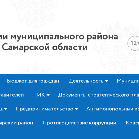
и муниципального района
12
 Самарской области
Бюджет для граждан
Деятельность
Муницип
тавителей
ТИК
Документы стратегического пл
ц
Предпринимательство
Антимонопольный к
ярский район
Противодействие коррупции
Крас