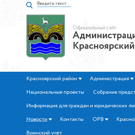
Официальный сайт
Администраци
Красноярский
Красноярский район
Администрация
Национальные проекты
Собрание предс
Информация для граждан и юридических ли
Новости
Контакты
ОРВ
Красно
Воинский учет