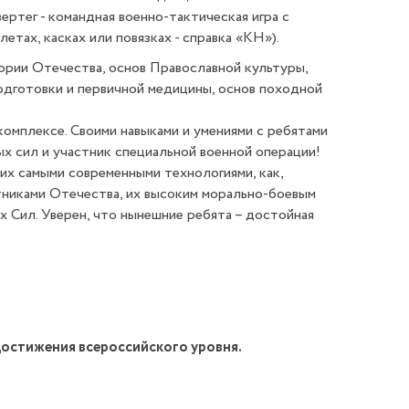
ртег - командная военно-тактическая игра с
тах, касках или повязках - справка «КН»).
ории Отечества, основ Православной культуры,
одготовки и первичной медицины, основ походной
комплексе. Своими навыками и умениями с ребятами
 сил и участник специальной военной операции!
их самыми современными технологиями, как,
итниками Отечества, их высоким морально-боевым
 Сил. Уверен, что нынешние ребята – достойная
достижения всероссийского уровня.