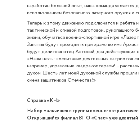
наработан большой опыт, наша команда является д
использованием безопасного лазерного оружия и с
Теперь к этому движению подключатся и ребята и
тактической и огневой подготовок, рукопашного 
жизни, обучиться военно-спортивной игре «Лазерт
Занятия будут проходить при храме во имя Архист
будут делиться отец Антоний, два действующих с
«Наша цель - воспитание деятельных патриотов с
например, управление квадракоптерами! – рассказ
духом. Шесть лет моей духовной службы прошли в
смена защитников Отечества!»
Справка «КН»
Набор мальчишек в группы военно-патриотическ
Открывшийся филиал ВПО «Спас» уже девятый в 