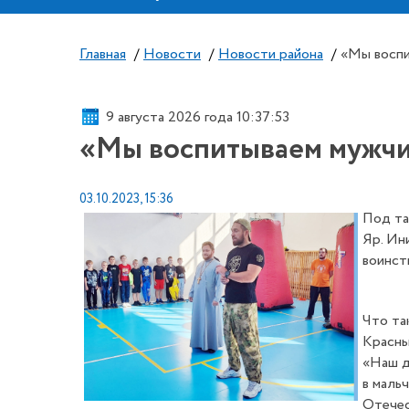
Главная
/
Новости
/
Новости района
/
«Мы воспи
9 августа 2026 года 10:37:54
«Мы воспитываем мужчи
03.10.2023, 15:36
Под та
Яр. Ин
воинст
Что та
Красны
«Наш д
в маль
Отечес