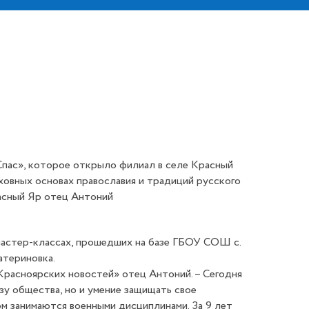
пас», которое открыло филиал в селе Красный
овных основах православия и традиций русского
расный Яр отец Антоний
мастер-классах, прошедших на базе ГБОУ СОШ с.
атериновка.
Красноярских новостей» отец Антоний. – Сегодня
зу общества, но и умение защищать свое
ом занимаются военными дисциплинами. За 9 лет