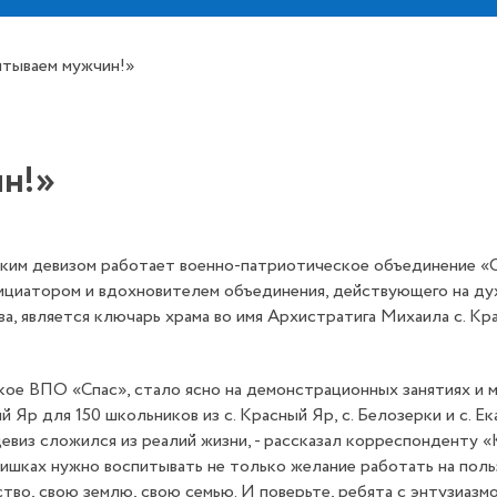
тываем мужчин!»
н!»
ким девизом работает военно-патриотическое объединение «С
ициатором и вдохновителем объединения, действующего на дух
ва, является ключарь храма во имя Архистратига Михаила с. К
кое ВПО «Спас», стало ясно на демонстрационных занятиях и 
й Яр для 150 школьников из с. Красный Яр, с. Белозерки и с. Ек
евиз сложился из реалий жизни, - рассказал корреспонденту «
чишках нужно воспитывать не только желание работать на поль
тво, свою землю, свою семью. И поверьте, ребята с энтузиазм