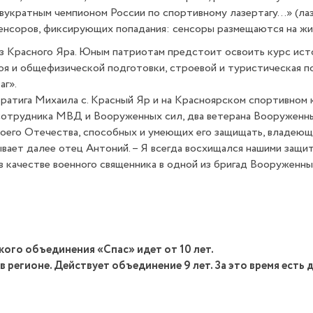
вукратным чемпионом России по спортивному лазертагу…» (лазе
енсоров, фиксирующих попадания: сенсоры размещаются на жиле
з Красного Яра. Юным патриотам предстоит освоить курс ист
боя и общефизической подготовки, строевой и туристическая п
аг».
ратига Михаила с. Красный Яр и на Красноярском спортивном 
отрудника МВД и Вооруженных сил, два ветерана Вооруженных
воего Отечества, способных и умеющих его защищать, владеющ
ывает далее отец Антоний. – Я всегда восхищался нашими защ
 качестве военного священника в одной из бригад Вооруженных
ого объединения «Спас» идет от 10 лет.
регионе. Действует объединение 9 лет. За это время есть 