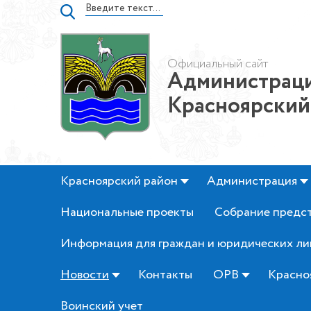
Официальный сайт
Администраци
Красноярский
Красноярский район
Администрация
Национальные проекты
Собрание предс
Информация для граждан и юридических ли
Новости
Контакты
ОРВ
Красно
Воинский учет