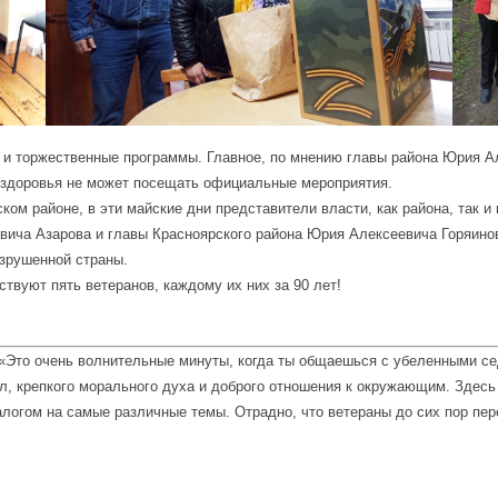
и и торжественные программы. Главное, по мнению главы района Юрия А
 и здоровья не может посещать официальные мероприятия.
ком районе, в эти майские дни представители власти, как района, так и
вича Азарова и главы Красноярского района Юрия Алексеевича Горяинов
азрушенной страны.
твуют пять ветеранов, каждому их них за 90 лет!
«Это очень волнительные минуты, когда ты общаешься с убеленными се
л, крепкого морального духа и доброго отношения к окружающим. Здесь
алогом на самые различные темы. Отрадно, что ветераны до сих пор пе