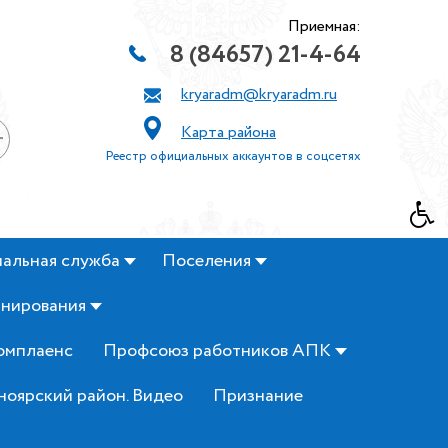
Приемная:
8 (84657) 21-4-64
kryaradm@kryaradm.ru
Карта района
+
Реестр официальных аккаунтов в соцсетях
альная служба
Поселения
анирования
омплаенс
Профсоюз работников АПК
ноярский район. Видео
Признание