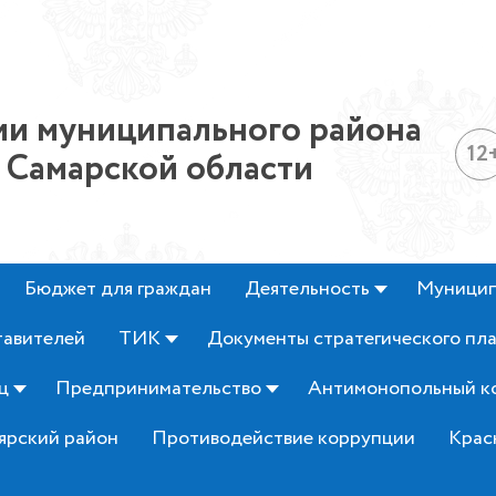
и муниципального района
12
 Самарской области
Бюджет для граждан
Деятельность
Муницип
тавителей
ТИК
Документы стратегического пл
ц
Предпринимательство
Антимонопольный к
ярский район
Противодействие коррупции
Крас