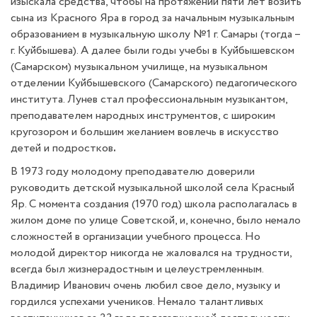
изыскала средства, чтобы на протяжении пяти лет возить
сына из Красного Яра в город за начальным музыкальным
образованием в музыкальную школу №1 г. Самары (тогда –
г. Куйбышева). А далее были годы учебы в Куйбышевском
(Самарском) музыкальном училище, на музыкальном
отделении Куйбышевского (Самарского) педагогического
института. Лунев стал профессиональным музыкантом,
преподавателем народных инструментов, с широким
кругозором и большим желанием вовлечь в искусство
детей и подростков
.
В 1973 году молодому преподавателю доверили
руководить детской музыкальной школой села Красный
Яр. С момента создания (1970 год) школа располагалась в
жилом доме по улице Советской, и, конечно, было немало
сложностей в организации учебного процесса. Но
молодой директор никогда не жаловался на трудности,
всегда был жизнерадостным и целеустремленным.
Владимир Иванович очень любил свое дело, музыку и
гордился успехами учеников. Немало талантливых