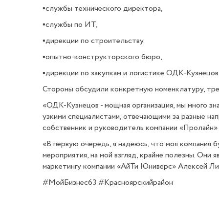
▪️службы технического директора,
▪️службы по ИТ,
▪️дирекции по строительству.
▪️опытно-конструкторского бюро,
▪️дирекции по закупкам и логистике ОДК-Кузнецов
Стороны обсудили конкретную номенклатуру, тре
«ОДК-Кузнецов - мощная организация, мы много зна
узкими специалистами, отвечающими за разные нап
собственник и руководитель компании «Пролайн»
«В первую очередь, я надеюсь, что моя компания 
мероприятия, на мой взгляд, крайне полезны. Они 
маркетингу компании «АйТи Юниверс» Алексей Ли
#МойБизнес63 #Красноярскийрайон