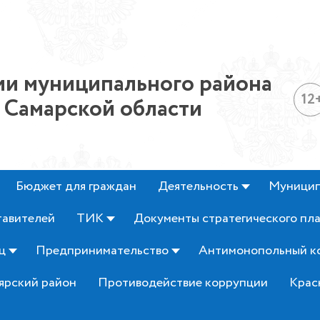
и муниципального района
12
 Самарской области
Бюджет для граждан
Деятельность
Муницип
тавителей
ТИК
Документы стратегического пл
ц
Предпринимательство
Антимонопольный к
ярский район
Противодействие коррупции
Крас