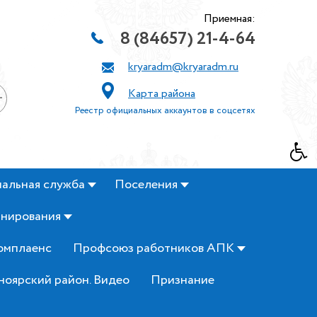
Приемная:
8 (84657) 21-4-64
kryaradm@kryaradm.ru
Карта района
+
Реестр официальных аккаунтов в соцсетях
альная служба
Поселения
анирования
омплаенс
Профсоюз работников АПК
ноярский район. Видео
Признание