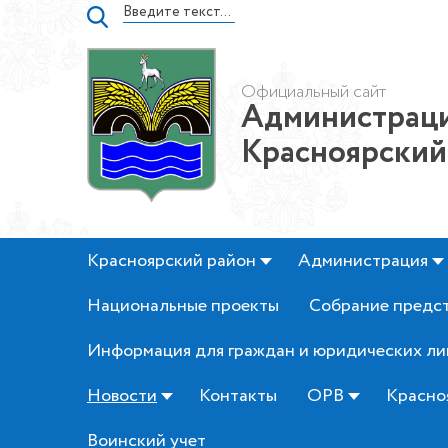
Официальный сайт
Администраци
Красноярский
Красноярский район
Администрация
Национальные проекты
Собрание предс
Информация для граждан и юридических ли
Новости
Контакты
ОРВ
Красно
Воинский учет