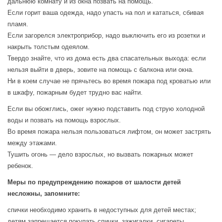
дальнюю комнату и из окна позвать на помощь.
Если горит ваша одежда, надо упасть на пол и кататься, сбивая
пламя.
Если загорелся электроприбор, надо выключить его из розетки и
накрыть толстым одеялом.
Твердо знайте, что из дома есть два спасательных выхода: если
нельзя выйти в дверь, зовите на помощь с балкона или окна.
Ни в коем случае не прячьтесь во время пожара под кроватью или
в шкафу, пожарным будет трудно вас найти.
Если вы обожглись, ожег нужно подставить под струю холодной
воды и позвать на помощь взрослых.
Во время пожара нельзя пользоваться лифтом, он может застрять
между этажами.
Тушить огонь — дело взрослых, но вызвать пожарных может
ребенок.
Меры по предупреждению пожаров от шалости детей
несложны, запомните:
спички необходимо хранить в недоступных для детей местах;
детям запрещается покупать спички, зажигалки, сигареты,