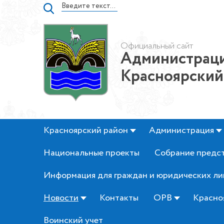
Официальный сайт
Администраци
Красноярский
Красноярский район
Администрация
Национальные проекты
Собрание предс
Информация для граждан и юридических ли
Новости
Контакты
ОРВ
Красно
Воинский учет