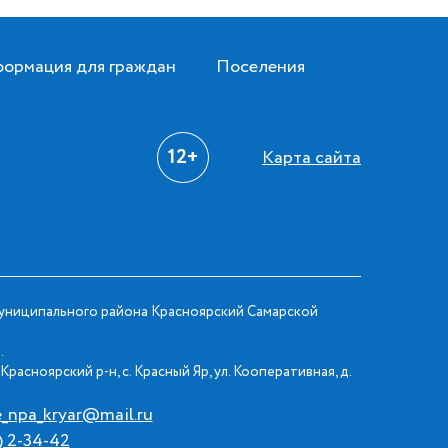
ормация для граждан
Поселения
12+
Карта сайта
ниципального района Красноярский Самарской
.
Красноярский р-н, с. Красный Яр, ул. Кооперативная, д.
e_npa_kryar@mail.ru
) 2-34-42