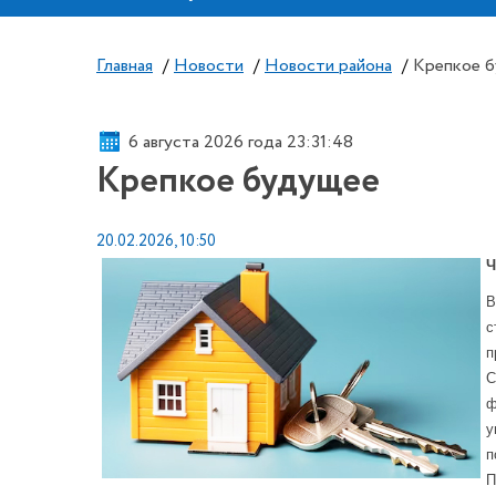
Главная
/
Новости
/
Новости района
/
Крепкое 
6 августа 2026 года 23:31:49
Крепкое будущее
20.02.2026, 10:50
Ч
В
с
п
С
ф
у
п
П