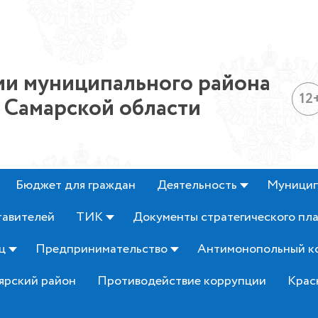
и муниципального района
12
 Самарской области
Бюджет для граждан
Деятельность
Муницип
тавителей
ТИК
Документы стратегического пл
ц
Предпринимательство
Антимонопольный к
ярский район
Противодействие коррупции
Крас