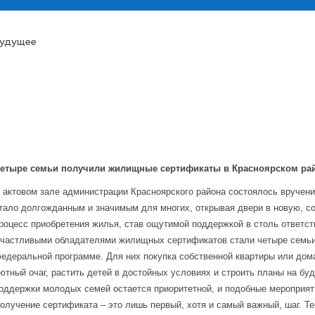
будущее
етыре семьи получили жилищные сертификаты в Красноярском ра
 актовом зале администрации Красноярского района состоялось вруче
тало долгожданным и значимым для многих, открывая двери в новую, с
роцесс приобретения жилья, став ощутимой поддержкой в столь ответст
частливыми обладателями жилищных сертификатов стали четыре семьи, 
едеральной программе. Для них покупка собственной квартиры или дома
ютный очаг, растить детей в достойных условиях и строить планы на б
оддержки молодых семей остается приоритетной, и подобные мероприят
олучение сертификата – это лишь первый, хотя и самый важный, шаг. Т