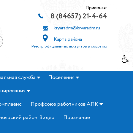
Приемная:
8 (84657) 21-4-64
kryaradm@kryaradm.ru
Карта района
+
Реестр официальных аккаунтов в соцсетях
альная служба
Поселения
анирования
омплаенс
Профсоюз работников АПК
ноярский район. Видео
Признание