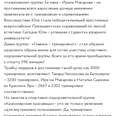
«талисманом» группы. Ее мама – Ирена Макарова – на
протяжении всего взросления дочери неизменно
привлекала ее к тренировкам и соревнованиям.
Впоследствии Юля стала победительницей престижных
всероссийских Президентских соревнований по легкой
атлетике. Сегодня Юля – успешная студентка аграрного
университета!
Девиз группы - «Главное – тренировка!» - стал образом
здорового образа жизни для сотен участниц спортивно-
оздоровительной группы. Всего за это время приобщились
к спорту 596 женщин!
Тройку лидеров в достижении такой цели, как 5000
тренировок, возглавляют Тамара Чеснокова из Белозерок
– 3200 тренировок, Ире-на Макарова и Наталья Сыркина
из Красного Яра – 2667 и 2302 тренировки
соответственно.
Но занятия в спортивно-оздоровительной группе
«Красноярские красавицы» - это не только увлечение
«для внутреннего пользования». Да, тренировки
поднимают жизненный тонус, выправляют осанку и многое