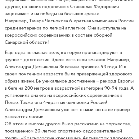
другое, но своих подопечных Станислав Федорович
нацеливает и на победы на больших аренах.
Например, Тамара Чеснокова 6-кратная чемпионака России
среди ветеранов по легкой атлетике. Она выступала на
всероссийских соревнованиях в составе сборной
Самарской области!
Еще одна негласная цель, которую пропагандируют в
группе – долголетие. Здесь есть свои «маяки». Например,
Александра Демьяновна Зеленина прожила 93 года. И в
своем почтенном возрасте была приверженцей здорового
образа жизни. Ее уникальное достижение – рекорд Европы
в беге на 200 метров в возрастной категории 90-94 года. А
установила она его на всероссийских соревнованиях в
Пензе. Также она 4-кратная чемпионка России!
Александры Демьяновны уже нет с нами, но на ее пример
равняются многие.
Об этом и многом другом было рассказано на торжестве,
посвященном 20-летию спортивно-оздоровительной
группы «Красноярские красавицы». Активисток здорового