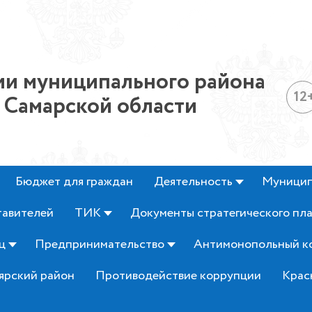
и муниципального района
12
 Самарской области
Бюджет для граждан
Деятельность
Муницип
тавителей
ТИК
Документы стратегического пл
ц
Предпринимательство
Антимонопольный к
ярский район
Противодействие коррупции
Крас