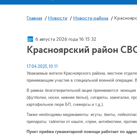
Главная
/
Новости
/
Новости района
/
Красноярс
6 августа 2026 года 16:15:32
Красноярский район СВО
17.04.2025, 10:11
Уважаемые жители Красноярского района, местное отде
принимающим участие в специальной военной операции. 
В рамках благотворительной акции принимаются: моющие 
(футболки, носки, нижнее белье), сигареты, зажигалки, п
картофельное пюре БП, сникерсы и т.д.).
Также необходимы медикаменты: жгуты, бинты, лейкоплас
препараты: таблетки от кашля, спреи, антибиотики, про
Пункт приёма гуманитарной помощи работает по адресу: с