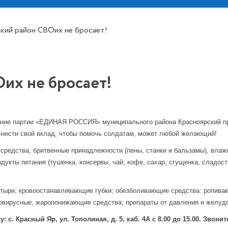
кий район СВОих не бросает!
их не бросает!
ление партии «ЕДИНАЯ РОССИЯ» муниципального района Красноярский п
Внести свой вклад, чтобы помочь солдатам, может любой желающий!
средства, бритвенные принадлежности (пены, станки и бальзамы), влаж
родукты питания (тушенка, консервы, чай, кофе, сахар, сгущенка, сладос
тыри, кровоостанавливающие губки; обезболивающие средства: ропивак
тивовирусные, жаропонижающие средства; препараты от давления и желуд
. Красный Яр, ул. Тополиная, д. 5, каб. 4А с 8.00 до 15.00. Звоните