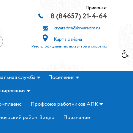
Приемная:
8 (84657) 21-4-64
kryaradm@kryaradm.ru
Карта района
+
Реестр официальных аккаунтов в соцсетях
альная служба
Поселения
анирования
омплаенс
Профсоюз работников АПК
ноярский район. Видео
Признание