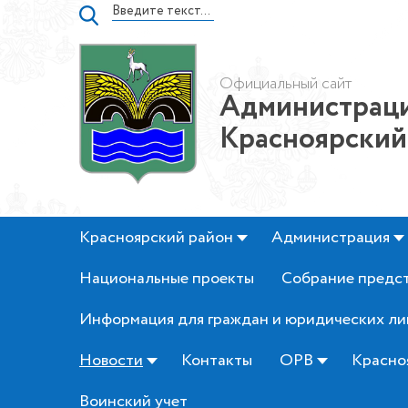
Официальный сайт
Администраци
Красноярский
Красноярский район
Администрация
Национальные проекты
Собрание предс
Информация для граждан и юридических ли
Новости
Контакты
ОРВ
Красно
Воинский учет