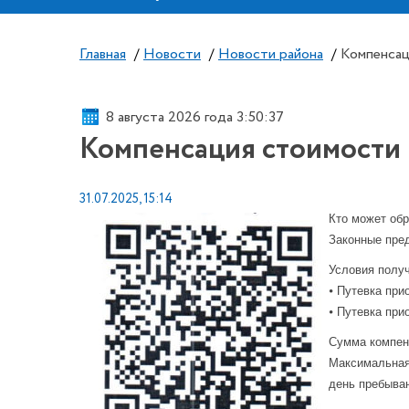
Главная
/
Новости
/
Новости района
/
Компенсац
8 августа 2026 года 3:50:37
Компенсация стоимости п
31.07.2025, 15:14
Кто может об
Законные пред
Условия полу
⦁ Путевка при
⦁ Путевка при
Сумма компе
Максимальная 
день пребыван