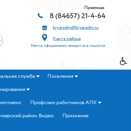
Приемная:
8 (84657) 21-4-64
kryaradm@kryaradm.ru
Карта района
+
Реестр официальных аккаунтов в соцсетях
альная служба
Поселения
анирования
омплаенс
Профсоюз работников АПК
ноярский район. Видео
Признание