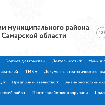
и муниципального района
12
 Самарской области
Бюджет для граждан
Деятельность
Муницип
тавителей
ТИК
Документы стратегического пл
ц
Предпринимательство
Антимонопольный к
ярский район
Противодействие коррупции
Крас