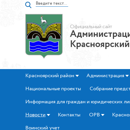
Официальный сайт
Администраци
Красноярский
Красноярский район
Администрация
Национальные проекты
Собрание предс
Информация для граждан и юридических ли
Новости
Контакты
ОРВ
Красно
Воинский учет