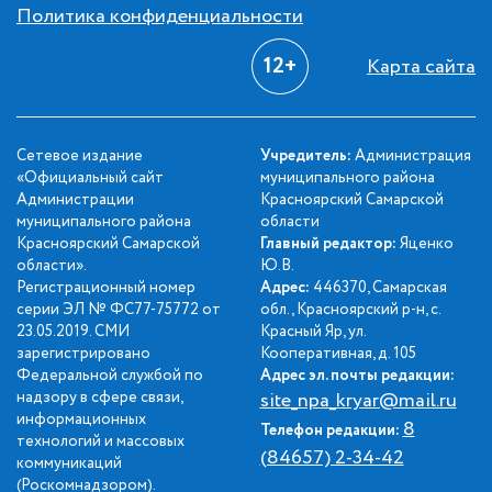
Политика конфиденциальности
12+
Карта сайта
Сетевое издание
Учредитель:
Администрация
«Официальный сайт
муниципального района
Администрации
Красноярский Самарской
муниципального района
области
Красноярский Самарской
Главный редактор:
Яценко
области».
Ю.В.
Регистрационный номер
Адрес:
446370, Самарская
серии ЭЛ № ФС77-75772 от
обл., Красноярский р-н, с.
23.05.2019. СМИ
Красный Яр, ул.
зарегистрировано
Кооперативная, д. 105
Федеральной службой по
Адрес эл. почты редакции:
надзору в сфере связи,
site_npa_kryar@mail.ru
информационных
8
Телефон редакции:
технологий и массовых
(84657) 2-34-42
коммуникаций
(Роскомнадзором).