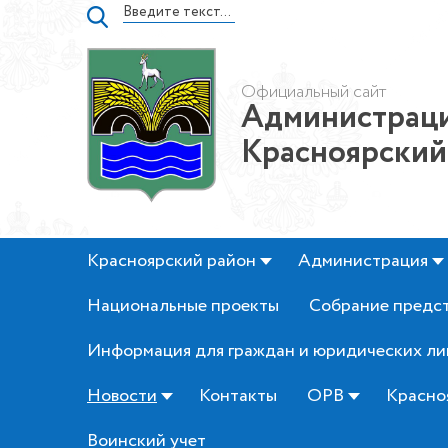
Официальный сайт
Администраци
Красноярский
Красноярский район
Администрация
Национальные проекты
Собрание предс
Информация для граждан и юридических ли
Новости
Контакты
ОРВ
Красно
Воинский учет