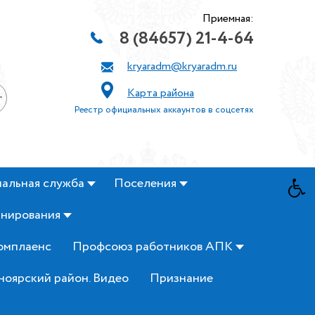
Приемная:
8 (84657) 21-4-64
kryaradm@kryaradm.ru
Карта района
+
Реестр официальных аккаунтов в соцсетях
альная служба
Поселения
анирования
омплаенс
Профсоюз работников АПК
ноярский район. Видео
Признание