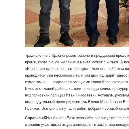
Традиционно в Красноярском районе в преддверии предсто
время, когда любое желание и мечта может сбыться. А по
«Выполнил одно очень важное дело. Был волшебником на 
проводится уже несколько лет, и каждый год дарит радос
коллегами», — поделился эмоциями глава Красноярского
Вместе с главой района к акции присоединились прокуро
подполковник полиции Иван Николаевич Асташов, руково
индивидуальный предприниматель Елена Михайловна Вер
Пузиков. Все они станут для ребят добрыми волшебниками
Справка «КН»:
Акция «Ёлка желаний» реализуется по всей
желания участников акции воплощают в жизнь неравнодуш