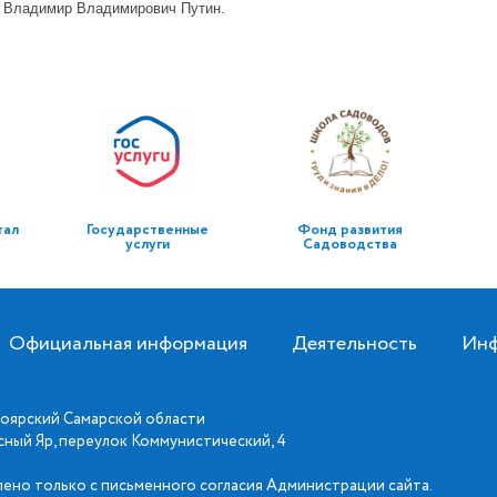
и Владимир Владимирович Путин.
тал
Государственные
Фонд развития
услуги
Садоводства
Официальная информация
Деятельность
Инф
оярский Самарской области
асный Яр, переулок Коммунистический, 4
ено только с письменного согласия Администрации сайта.