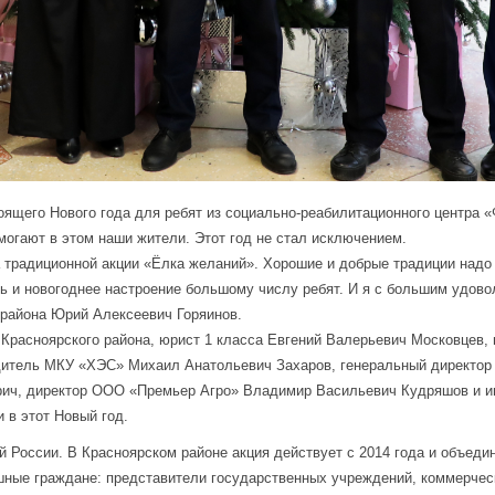
ящего Нового года для ребят из социально-реабилитационного центра «
могают в этом наши жители. Этот год не стал исключением.
традиционной акции «Ёлка желаний». Хорошие и добрые традиции надо
ть и новогоднее настроение большому числу ребят. И я с большим удово
 района Юрий Алексеевич Горяинов.
р Красноярского района, юрист 1 класса Евгений Валерьевич Московцев
дитель МКУ «ХЭС» Михаил Анатольевич Захаров, генеральный директо
ич, директор ООО «Премьер Агро» Владимир Васильевич Кудряшов и и
 в этот Новый год.
 России. В Красноярском районе акция действует с 2014 года и объеди
ные граждане: представители государственных учреждений, коммерческ