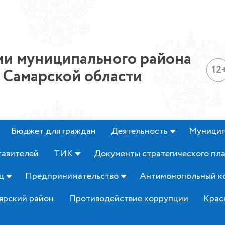
и муниципального района
12
 Самарской области
Бюджет для граждан
Деятельность
Муницип
тавителей
ТИК
Документы стратегического пл
ц
Предпринимательство
Антимонопольный к
ярский район
Противодействие коррупции
Крас