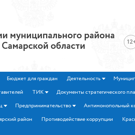
и муниципального района
12
 Самарской области
Бюджет для граждан
Деятельность
Муницип
тавителей
ТИК
Документы стратегического пл
ц
Предпринимательство
Антимонопольный к
ярский район
Противодействие коррупции
Крас