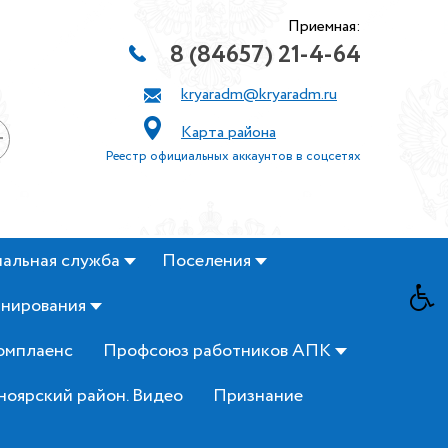
Приемная:
8 (84657) 21-4-64
kryaradm@kryaradm.ru
Карта района
+
Реестр официальных аккаунтов в соцсетях
альная служба
Поселения
анирования
омплаенс
Профсоюз работников АПК
ноярский район. Видео
Признание