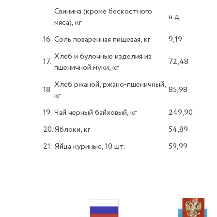
Свинина (кроме бескостного
н.д.
мяса), кг
16.
Соль поваренная пищевая, кг
9,19
Хлеб и булочные изделия из
17.
72,48
пшеничной муки, кг
Хлеб ржаной, ржано-пшеничный,
18.
85,98
кг
19.
Чай черный байховый, кг
249,90
20.
Яблоки, кг
54,89
21.
Яйца куриные, 10 шт.
59,99