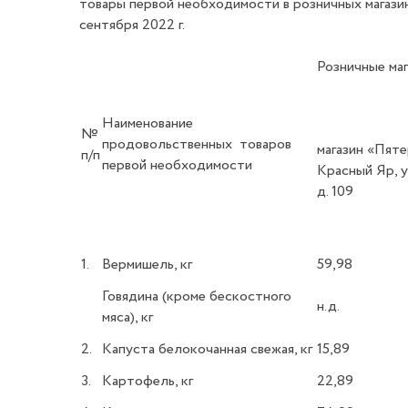
товары первой необходимости в розничных магази
сентября 2022 г.
Розничные ма
Наименование
№
продовольственных товаров
магазин «П
п/п
первой необходимости
Красный Яр, у
д. 109
1.
Вермишель, кг
59,98
Говядина (кроме бескостного
н.д.
мяса), кг
2.
Капуста белокочанная свежая, кг
15,89
3.
Картофель, кг
22,89