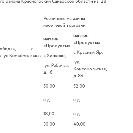
ого района Красноярский Самарской области на 28
Розничные магазины
несетевой торговли
магазин
магазин
«Продукты»
«Продукты»
«Победа», с.
с.Красный Яр,
, ул.Комсомольская,
с.Хилково,
ул.
ул. Рабочая,
Комсомольская,
д. 16
д. 84
50,00
52,00
н.д.
н.д.
18,00
н.д.
30,00
40,00