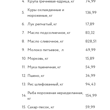
4.
Крупа гречневая-ядрица, кг
74,99
Куры охлажденные и
5.
136,99
мороженые, кг
6.
Лук репчатый, кг
17,89
7.
Масло подсолнечное, кг
83,32
8.
Масло сливочное, кг
828,51
9.
Молоко питьевое, л
49,99
10.
Морковь, кг
15,89
11.
Мука пшеничная, кг
54,99
12.
Пшено, кг
34,99
13.
Рис шлифованный, кг
94,43
Рыба мороженая неразделанная,
14.
154,99
кг
15.
Сахар-песок, кг
59,99