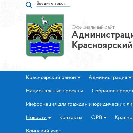
Официальный сайт
Администраци
Красноярский
Красноярский район
Администрация
Национальные проекты
Собрание предс
Информация для граждан и юридических ли
Новости
Контакты
ОРВ
Красно
Воинский учет