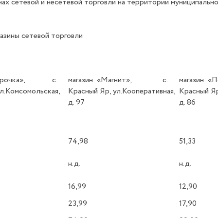
нах сетевой и несетевой торговли на территории муниципальн
газины сетевой торговли
ятерочка», с.
магазин «Магнит», с.
магазин 
л.Комсомольская,
Красный Яр, ул.Кооперативная,
Красный Яр
д. 97
д. 86
74,98
51,33
н.д.
н.д.
16,99
12,90
23,99
17,90