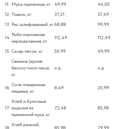
11.
Мука пшеничная, кг
49,99
44,00
12.
Пшено, кг
37,21
37,49
13.
Рис шлифованный, кг
68,88
99,99
Рыба мороженая
14.
112,49
112,49
неразделанная, кг
15.
Сахар-песок, кг
50,99
49,99
Свинина (кроме
бескостного мяса),
н.д.
н.д.
кг
Соль поваренная
16.
8,49
20,99
пищевая, кг
Хлеб и булочные
17.
изделия из
72,48
85,98
пшеничной муки, кг
Хлеб ржаной,
18.
85,98
79,99