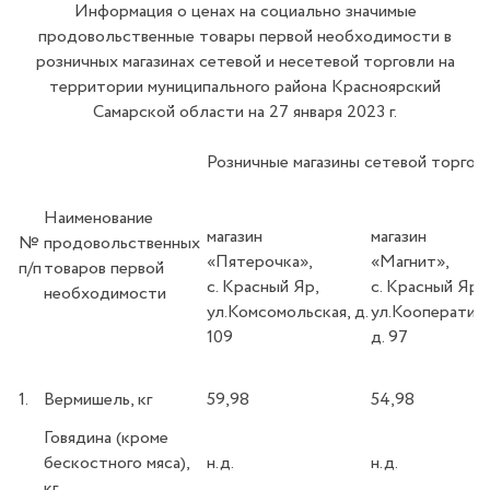
Информация о ценах на социально значимые
продовольственные товары первой необходимости в
розничных магазинах сетевой и несетевой торговли на
территории муниципального района Красноярский
Самарской области на 27 января 2023 г.
Розничные магазины сетевой торгов
Наименование
магазин
магазин
№
продовольственных
«Пятерочка»,
«Магнит
п/п
товаров первой
с. Красный Яр,
с. Красный Яр,
необходимости
ул.Комсомольская, д.
ул.Кооперативн
109
д. 97
1.
Вермишель, кг
59,98
54,98
Говядина (кроме
бескостного мяса),
н.д.
н.д.
кг