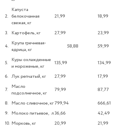
Капуста
2.
белокочанная
21,99
18,99
свежая, кг
3.
Картофель, кг
27,99
23,99
Крупа гречневая-
4.
58,88
59,99
ядрица, кг
Куры охлажденные
5.
135,99
134,99
и мороженые, кг
6.
Лук репчатый, кг
27,99
17,99
Масло
7.
79,99
87,77
подсолнечное, кг
8.
Масло сливочное, кг
799,94
666,61
9.
Молоко питьевое, л
36,66
42,49
10.
Морковь, кг
20,99
21,99