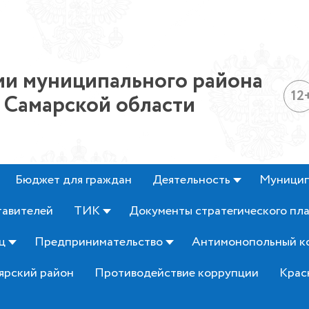
и муниципального района
12
 Самарской области
Бюджет для граждан
Деятельность
Муницип
тавителей
ТИК
Документы стратегического пл
ц
Предпринимательство
Антимонопольный к
ярский район
Противодействие коррупции
Крас