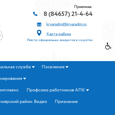
Приемная:
8 (84657) 21-4-64
kryaradm@kryaradm.ru
Карта района
+
Реестр официальных аккаунтов в соцсетях
альная служба
Поселения
анирования
омплаенс
Профсоюз работников АПК
ноярский район. Видео
Признание