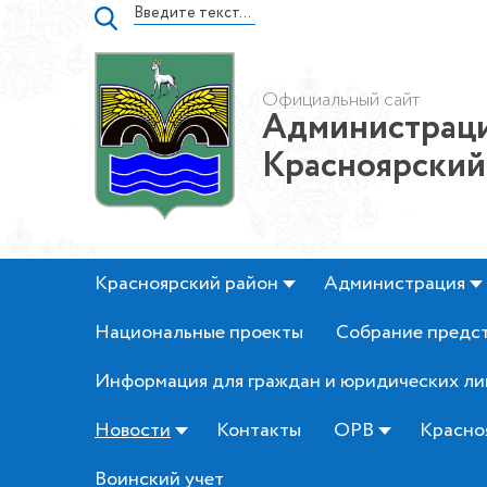
Официальный сайт
Администраци
Красноярский
Красноярский район
Администрация
Национальные проекты
Собрание предс
Информация для граждан и юридических ли
Новости
Контакты
ОРВ
Красно
Воинский учет