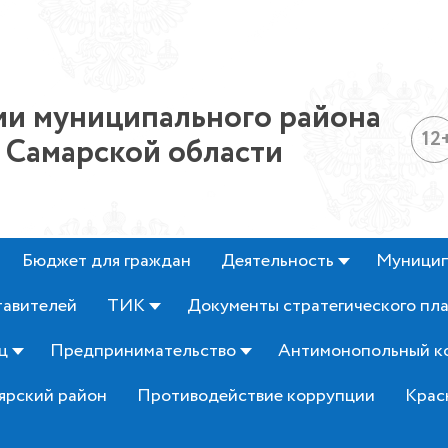
и муниципального района
12
 Самарской области
Бюджет для граждан
Деятельность
Муницип
тавителей
ТИК
Документы стратегического пл
ц
Предпринимательство
Антимонопольный к
ярский район
Противодействие коррупции
Крас