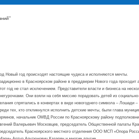
аний"
од Новый год происходят настоящие чудеса и исполняются мечты.
радиционно в Красноярском районе в преддверии Нового года проходит 
тот год не стал исключением. Представители власти и бизнеса на неск
негурочками. Они взяли на себя миссию порадовать детей из социально
елания спрятались в конвертах в виде новогоднего символа – Лошади –
реди тех, кто откликнулся исполнить детские мечты, были глава муниц
оряинов, начальник ОМВД России по Красноярскому району подполковни
вгений Валерьевич Московцев, председатель Общественной палаты Крас
редседатель Красноярского местного отделения ООО МСП «Опора Росс
Мари» Артур Арутюнович Казарян и многие другие.