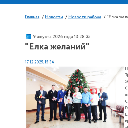
Главная
/
Новости
/
Новости района
/
"Елка жел
9 августа 2026 года 13:28:35
"Елка желаний"
17.12.2025, 15:34
П
Т
Э
С
ж
С
Г
Е
п
«