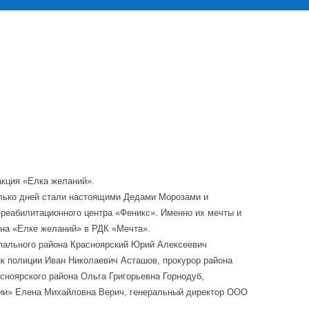
акция «Елка желаний».
олько дней стали настоящими Дедами Морозами и
-реабилитационного центра «Феникс». Именно их мечты и
 на «Елке желаний» в РДК «Мечта».
ипального района Красноярский Юрий Алексеевич
к полиции Иван Николаевич Асташов, прокурор района
ноярского района Ольга Григорьевна Горнодуб,
ии» Елена Михайловна Верич, генеральный директор ООО