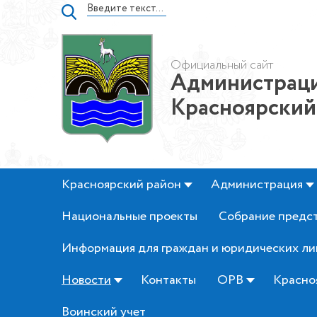
Официальный сайт
Администраци
Красноярский
Красноярский район
Администрация
Национальные проекты
Собрание предс
Информация для граждан и юридических ли
Новости
Контакты
ОРВ
Красно
Воинский учет