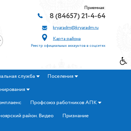
Приемная:
8 (84657) 21-4-64
kryaradm@kryaradm.ru
Карта района
+
Реестр официальных аккаунтов в соцсетях
альная служба
Поселения
анирования
омплаенс
Профсоюз работников АПК
ноярский район. Видео
Признание