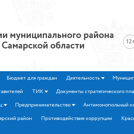
и муниципального района
12
 Самарской области
Бюджет для граждан
Деятельность
Муницип
тавителей
ТИК
Документы стратегического пл
ц
Предпринимательство
Антимонопольный к
ярский район
Противодействие коррупции
Крас