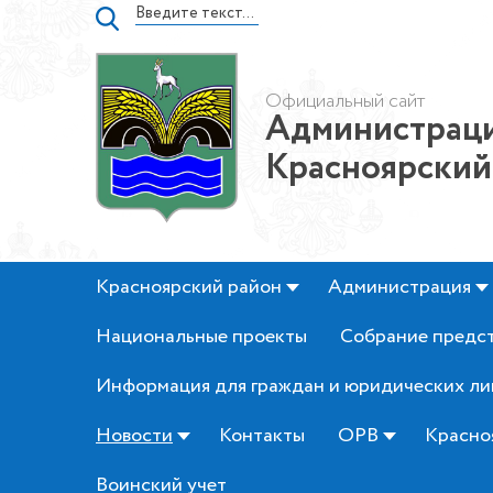
Официальный сайт
Администраци
Красноярский
Красноярский район
Администрация
Национальные проекты
Собрание предс
Информация для граждан и юридических ли
Новости
Контакты
ОРВ
Красно
Воинский учет