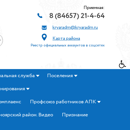
Приемная:
8 (84657) 21-4-64
kryaradm@kryaradm.ru
Карта района
+
Реестр официальных аккаунтов в соцсетях
альная служба
Поселения
анирования
омплаенс
Профсоюз работников АПК
ноярский район. Видео
Признание