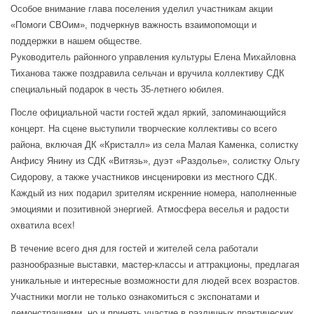
Особое внимание глава поселения уделил участникам акции
«Помоги СВОим», подчеркнув важность взаимопомощи и
поддержки в нашем обществе.
Руководитель районного управления культуры Елена Михайловна
Тиханова также поздравила сельчан и вручила коллективу СДК
специальный подарок в честь 35-летнего юбилея.
После официальной части гостей ждал яркий, запоминающийся
концерт. На сцене выступили творческие коллективы со всего
района, включая ДК «Кристалл» из села Малая Каменка, солистку
Анфису Янину из СДК «Витязь», дуэт «Раздолье», солистку Ольгу
Сидорову, а также участников инсценировки из местного СДК.
Каждый из них подарил зрителям искренние номера, наполненные
эмоциями и позитивной энергией. Атмосфера веселья и радости
охватила всех!
В течение всего дня для гостей и жителей села работали
разнообразные выставки, мастер-классы и аттракционы, предлагая
уникальные и интересные возможности для людей всех возрастов.
Участники могли не только ознакомиться с экспонатами и
демонстрациями, но и принять участие в различных практических