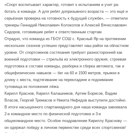
«Спорт воспитывает характер, готовит к испытаниям и учит ра-
ботать в команде. А для ребят допризывного возраста — это ещё и
серьёзная проверка на готовность к будущей службе», — отметили
тренеры Геннадий Николаевич Колоколов и Алексей Вячеславович
Сидоров, готовившие ребят к ответственным стартам.
Отрадно, что команда из ГБОУ СОШ с. Красный Яр на протяжении
нескольких сезонов успешно представляет наш район на областном
уровне. От спортсменов состязания требуют разносторонней как
военной подготовки — стрельба из электронного оружия, строевая
подготовка в составе команды, разборка и сборка автомата, так и
общефизических навыков — бег на 60 и 1500 метров, прыжки в
длину с места, подтягивание на перекладине и поднимание
туловища из положения лёжа.
Кирилл Краснов, Кирилл Калашников, Артем Борисов, Вадим
Власов, Георгий Тремасов и Никита Нефедов выступили достойно.
В итоге насыщенного спартакиадного дня наша команда завоевала
2-е командное место по физической подготовке и 3-е
общекомандное место. Особое поздравление Кириллу Краснову —
он одержал победу в личном первенстве среди всех спортсменов!