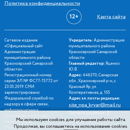
Политика конфиденциальности
12+
Карта сайта
Сетевое издание
Учредитель:
Администрация
«Официальный сайт
муниципального района
Администрации
Красноярский Самарской
муниципального района
области
Красноярский Самарской
Главный редактор:
Яценко
области».
Ю.В.
Регистрационный номер
Адрес:
446370, Самарская
серии ЭЛ № ФС77-75772 от
обл., Красноярский р-н, с.
23.05.2019. СМИ
Красный Яр, ул.
зарегистрировано
Кооперативная, д. 105
Федеральной службой по
Адрес эл. почты редакции:
надзору в сфере связи,
site_npa_kryar@mail.ru
информационных
8
Телефон редакции:
технологий и массовых
Мы используем cookies для улучшения работы сайта.
(84657) 2-34-42
коммуникаций
Продолжая, вы соглашаетесь на использование cookies.
(Роскомнадзором).