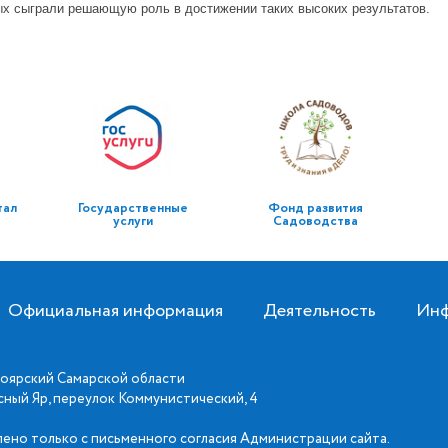
ых сыграли решающую роль в достижении таких высоких результатов.
тал
Государственные
Фонд развития
услуги
Садоводства
Официальная информация
Деятельность
Инф
оярский Самарской области
асный Яр, переулок Коммунистический, 4
ено только с письменного согласия Администрации сайта.