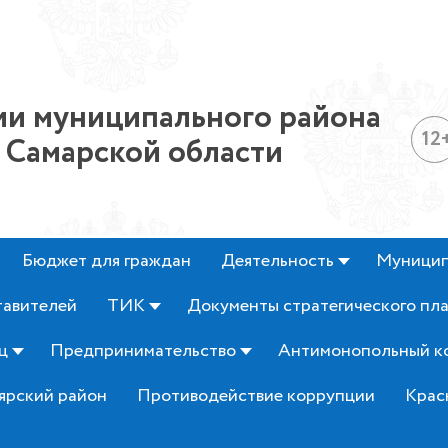
и муниципального района
12
 Самарской области
Бюджет для граждан
Деятельность
Муницип
тавителей
ТИК
Документы стратегического пл
ц
Предпринимательство
Антимонопольный к
ярский район
Противодействие коррупции
Крас