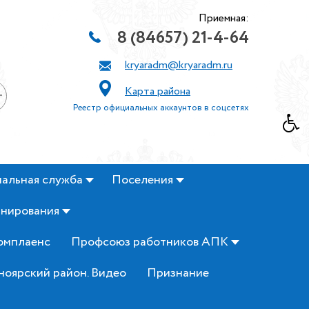
Приемная:
8 (84657) 21-4-64
kryaradm@kryaradm.ru
Карта района
+
Реестр официальных аккаунтов в соцсетях
альная служба
Поселения
анирования
омплаенс
Профсоюз работников АПК
ноярский район. Видео
Признание