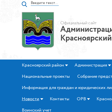
Официальный сайт
Администраци
Красноярский
Красноярский район
Администрация
Национальные проекты
Собрание предс
Информация для граждан и юридических ли
Новости
Контакты
ОРВ
Красно
Воинский учет