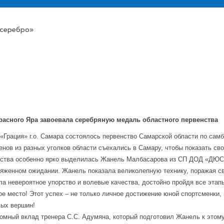
«серебро»
расного Яра завоевала серебряную медаль областного первенства
«Грация» г.о. Самара состоялось первенство Самарской области по сам
нов из разных уголков области съехались в Самару, чтобы показать сво
нства особенно ярко выделилась Жанель Малбасарова из СП ДОД «ДЮС
пряженном ожидании. Жанель показала великолепную технику, поражая 
ла невероятное упорство и волевые качества, достойно пройдя все эта
ое место! Этот успех – не только личное достижение юной спортсменки,
вых вершин!
ромный вклад тренера С.С. Адумяна, который подготовил Жанель к этом