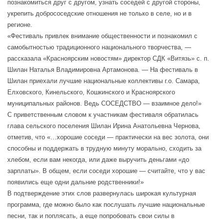
познакомиться друг с другом, узнать соседей с другой стороны,
укрепить добрососедские отношения не только в селе, но и в
регионе.
«Фестиваль привлек внимание общественности и познакомил с
самобытностью традиционного национального творчества, —
рассказала «Красноярским новостям» директор СДК «Витязь» с. п.
Шилан Наталья Владимировна Артамонова. — На фестиваль в
Шилан приехали лучшие национальные коллективы г.о. Самара,
Елховского, Кинельского, Кошкинского и Красноярского
муниципальных районов. Ведь СОСЕДСТВО — взаимное дело!»
С приветственным словом к участникам фестиваля обратилась
глава сельского поселения Шилан Ирина Анатольевна Чернова,
отметив, что «…хорошие соседи — практически на вес золота, они
способны и поддержать в трудную минуту морально, сходить за
хлебом, если вам некогда, или даже выручить деньгами «до
зарплаты». В общем, если соседи хорошие — считайте, что у вас
появились еще одни дальние родственники!»
В подтверждение этих слов развернулась широкая культурная
программа, где можно было как послушать лучшие национальные
песни, так и поплясать, а еще попробовать свои силы в