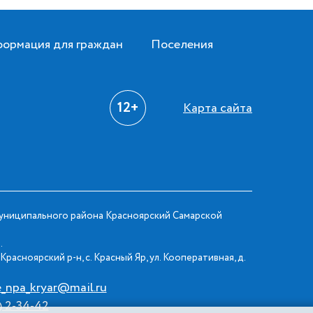
ормация для граждан
Поселения
12+
Карта сайта
ниципального района Красноярский Самарской
.
Красноярский р-н, с. Красный Яр, ул. Кооперативная, д.
e_npa_kryar@mail.ru
) 2-34-42