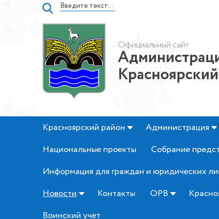
Официальный сайт
Администраци
Красноярский
Красноярский район
Администрация
Национальные проекты
Собрание предс
Информация для граждан и юридических ли
Новости
Контакты
ОРВ
Красно
Воинский учет