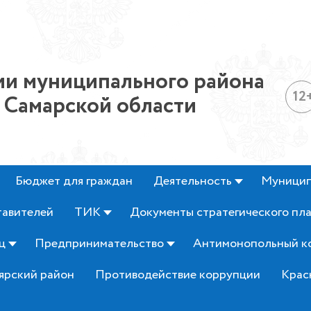
и муниципального района
12
 Самарской области
Бюджет для граждан
Деятельность
Муницип
тавителей
ТИК
Документы стратегического пл
ц
Предпринимательство
Антимонопольный к
ярский район
Противодействие коррупции
Крас