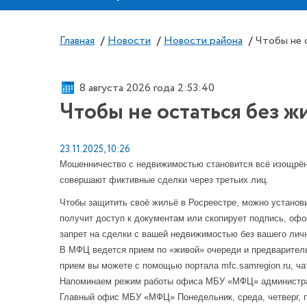
Главная
/
Новости
/
Новости района
/
Чтобы не 
8 августа 2026 года 2:53:41
Чтобы не остаться без ж
23.11.2025, 10:26
Мошенничество с недвижимостью становится всё изощрён
совершают фиктивные сделки через третьих лиц.
Чтобы защитить своё жильё в Росреестре, можно установи
получит доступ к документам или скопирует подпись, офо
запрет на сделки с вашей недвижимостью без вашего лич
В МФЦ ведется прием по «живой» очереди и предваритель
прием вы можете с помощью портала mfc.samregion.ru, ча
Напоминаем режим работы офиса МБУ «МФЦ» администраци
Главный офис МБУ «МФЦ» Понедельник, среда, четверг, пятн