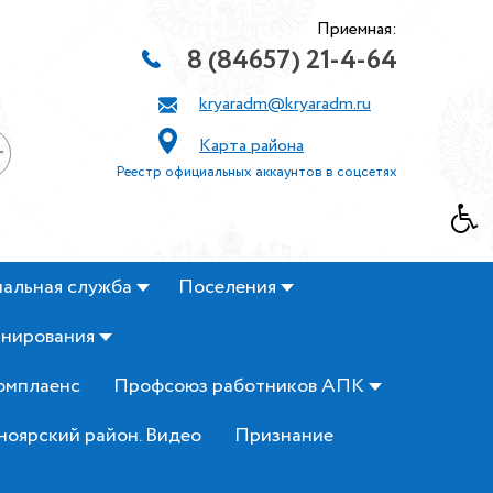
Приемная:
8 (84657) 21-4-64
kryaradm@kryaradm.ru
Карта района
+
Реестр официальных аккаунтов в соцсетях
альная служба
Поселения
анирования
омплаенс
Профсоюз работников АПК
ноярский район. Видео
Признание