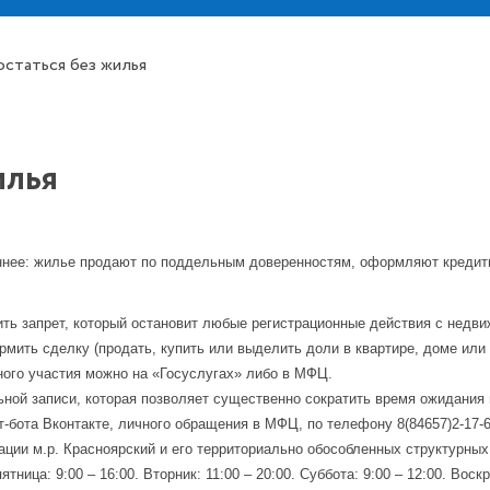
остаться без жилья
илья
нее: жилье продают по поддельным доверенностям, оформляют кредиты
ть запрет, который остановит любые регистрационные действия с недви
рмить сделку (продать, купить или выделить доли в квартире, доме или
ного участия можно на «Госуслугах» либо в МФЦ.
ной записи, которая позволяет существенно сократить время ожидания 
т-бота Вконтакте, личного обращения в МФЦ, по телефону 8(84657)2-17-
и м.р. Красноярский и его территориально обособленных структурных
ица: 9:00 – 16:00. Вторник: 11:00 – 20:00. Суббота: 9:00 – 12:00. Воск