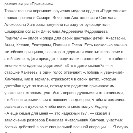
рамках акции «Признание».
Торжественная церемония вручения медали ордена «Родительская
слава» прошла в Самаре. Вячеслав Анатольевич и Светлана
Алексеевна Хантеевы получили награду от руководителя
Самарской области Вячеслава Андреевича Федорищева.
Родители — оплот и опора для своих шестерых детей: Анастасии,
Анны, Ксении, Екатерины, Полины и Глеба. Есть несколько важных
житейских принципов, на которых держится счастье и согласие в
этой семье: «Дети приходят к родителям в радости!» — это общее
мнение многодетных родителей. «Кто в доме хозяин?» — и
старшие Хантеевы в один голос отвечают: «Любовь и уважение!»
Хантеевы, как в зеркале, отражаются в своих детях, которые
достойно идут по жизни, потому что родители прививают им
уважение к старшим, учат быть неравнодушными и отзывчивыми,
чтобы они строили свои отношения на доверии, чтобы стремились
развиваться духовно, чтобы ценили свою малую Родину.
«А еще семья для меня — это надежный тыл, — сказал в
заключение разговора Вячеслав Анатольевич Хантеев, участник
боевых действий в зоне специальной военной операции. — Я служу