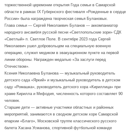
торжественной церемонии открытия Года семьи в Самарской
области в рамках IX Губернского фестиваля «Рожденные в сердце
России» была награждена творческая семья Булановых.
Глава семьи — Сергей Николаевич Буланов — аккомпаниатор
народного ансамбля русской песни «Светлопольские зори» СДК
«Светлый» п. Светлое Поле. В сентябре 2023 года Сергей
Николаевич ушел добровольцем на специальную военную
операцию, служил медиком в эвакуационном пункте на первой
линии обороны. Награжден медалью «За заслуги перед
Отечеством».
Ксения Николаевна Буланова — музыкальный руководитель
детского сада «Яркий» и музыкальный руководитель в детском
саду «Ромашка», руководитель детского хора «Кириллица» при
храме Кирилла и Мефодия, численность которого составляет 90
человек.
Старшие дети — активные участники областных и районных
мероприятий, занимаются в сводном детском хоре Самарской
епархии «Благо», Московской труппе классического русского
балета Хасана Усманова, спортивной футбольной команде