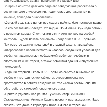
сад «Солнышко», здания начальной и старшей школ.
Во время осмотра детского сада его заведующая рассказала о
состоянии дел в учреждении, поделилась достижениями и,
конечно, поведала о наболевшем.
«Детский сад, как в целом все сады в районе, был построен давно.
За его состоянием следят, это видно. Но «Солнышку» надо помочь
с ремонтом крыши. С коллегами взяли этот вопрос на особый
контроль. Будем искать решение!» - поделился Ю.А. Горяинов.
При осмотре здания начальной и старшей школ глава района
интересовался наполняемостью классов, созданием условий для
учебы, оснащенностью необходимой мебелью, учебным и
спортивным инвентарем, а также ремонтом здания и внутренних
помещений.
В здании старшей школы Ю.А. Горяинов обратил внимание на
учебные и методические кабинеты, отремонтированное
пространство в рамках создания центра «Точка роста», оценил
обустройство столовой, спортивного зала.
«Приятно удивили нас ребята - ученики старшей школы.
Старшеклассницы Амина и Карина провели нам экскурсию. Надо
сказать, что даже в коридорах школы много интересной