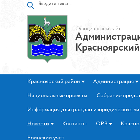
Официальный сайт
Администраци
Красноярский
Красноярский район
Администрация
Национальные проекты
Собрание предс
Информация для граждан и юридических ли
Новости
Контакты
ОРВ
Красно
Воинский учет