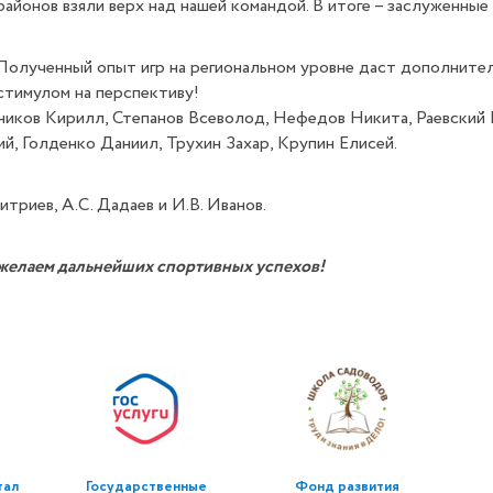
районов взяли верх над нашей командой. В итоге – заслуженны
Полученный опыт игр на региональном уровне даст дополнител
стимулом на перспективу!
ников Кирилл, Степанов Всеволод, Нефедов Никита, Раевский
й, Голденко Даниил, Трухин Захар, Крупин Елисей.
триев, А.С. Дадаев и И.В. Иванов.
желаем дальнейших спортивных успехов!
тал
Государственные
Фонд развития