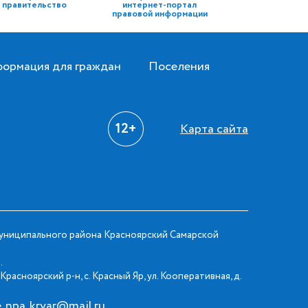
правительство
интернет-портал
правовой информации
ормация для граждан
Поселения
12+
Карта сайта
ниципального района Красноярский Самарской
.
Красноярский р-н, с. Красный Яр, ул. Кооперативная, д.
e_npa_kryar@mail.ru