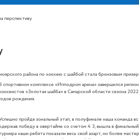
на перспективу
у
оярского района по хоккею с шайбой стала бронзовым призер
В спортивном комплексе «Ипподром арена» завершился регион
хоккеистов «Золотая шайба» в Самарской области сезона 202
годов рождения.
Успешно пройдя зональный этап, в полуфинале наша команда вс
одержав победу в овертайме со счетом 4:3, вышла в финальный
турнира наши ребята показали весь свой азарт, но более маст