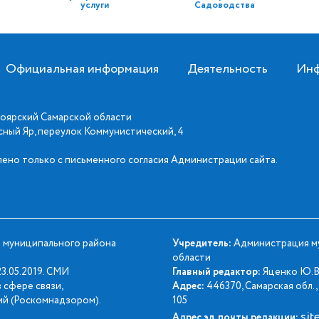
услуги
Садоводства
Официальная информация
Деятельность
Инф
оярский Самарской области
асный Яр, переулок Коммунистический, 4
ено только с письменного согласия Администрации сайта.
 муниципального района
Учредитель:
Администрация му
области
3.05.2019. СМИ
Главный редактор:
Яценко Ю.В
 сфере связи,
Адрес:
446370, Самарская обл., 
й (Роскомнадзором).
105
sit
Адрес эл. почты редакции: