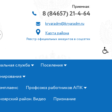
Приемная:
8 (84657) 21-4-64
kryaradm@kryaradm.ru
Карта района
+
Реестр официальных аккаунтов в соцсетях
альная служба
Поселения
анирования
омплаенс
Профсоюз работников АПК
ноярский район. Видео
Признание