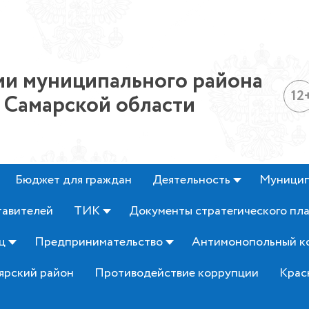
и муниципального района
12
 Самарской области
Бюджет для граждан
Деятельность
Муницип
тавителей
ТИК
Документы стратегического пл
ц
Предпринимательство
Антимонопольный к
ярский район
Противодействие коррупции
Крас