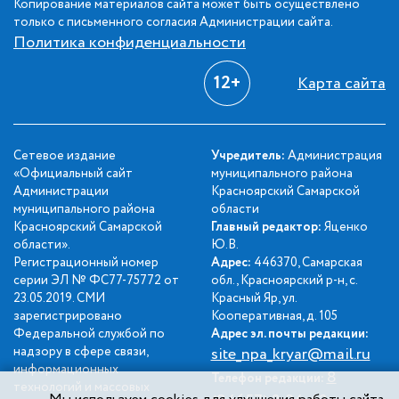
Копирование материалов сайта может быть осуществлено
только с письменного согласия Администрации сайта.
Политика конфиденциальности
12+
Карта сайта
Сетевое издание
Учредитель:
Администрация
«Официальный сайт
муниципального района
Администрации
Красноярский Самарской
муниципального района
области
Красноярский Самарской
Главный редактор:
Яценко
области».
Ю.В.
Регистрационный номер
Адрес:
446370, Самарская
серии ЭЛ № ФС77-75772 от
обл., Красноярский р-н, с.
23.05.2019. СМИ
Красный Яр, ул.
зарегистрировано
Кооперативная, д. 105
Федеральной службой по
Адрес эл. почты редакции:
надзору в сфере связи,
site_npa_kryar@mail.ru
информационных
8
Телефон редакции:
технологий и массовых