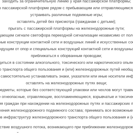
заходить за ограничительную линию у края пассажирской платформы;
о пассажирской платформе рядом с прибывающим или отправляющимся
устраивать различные подвижные игры;
оставлять детей без присмотра (гражданам с детьми);
прыгать с пассажирской платформы на железнодорожные пути;
ающем сигнале светофора переездной сигнализации независимо от пол
ные конструкции контактной сети и воздушных линий и искусственных со
 идущим от опор и специальных конструкций контактной сети и воздушны
приближаться к оборванным проводам;
иться в состоянии алкогольного, токсического или наркотического опья
транспорта общего пользования и (или) железнодорожных путей необщег
 самостоятельно устанавливать знаки, указатели или иные носители ин
оставлять на железнодорожных путях вещи;
редметы, которые без соответствующей упаковки или чехлов могут трав
е огнеопасные, отравляющие, воспламеняющиеся, взрывчатые и токсиче
вия граждан при нахождении на железнодорожных путях и пассажирских 
жения железнодорожного подвижного состава; принимать все возможные
в инфраструктур железнодорожного транспорта общего пользования и (
йствие воздушного потока, возникающего при приближении железнодорож