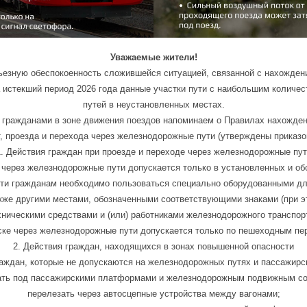
Уважаемые жители!
ьезную обеспокоенность сложившейся ситуацией, связанной с нахожден
За истекший период 2026 года данные участки пути с наибольшим колич
путей в неустановленных местах.
 гражданами в зоне движения поездов напоминаем о Правилах нахожден
т, проезда и перехода через железнодорожные пути (утверждены приказом
1. Действия граждан при проезде и переходе через железнодорожные пут
н через железнодорожные пути допускается только в установленных и об
ути гражданам необходимо пользоваться специально оборудованными д
кже другими местами, обозначенными соответствующими знаками (при э
хническими средствами и (или) работниками железнодорожного транспорт
яске через железнодорожные пути допускается только по пешеходным п
2. Действия граждан, находящихся в зонах повышенной опасности
раждан, которые не допускаются на железнодорожных путях и пассажир
ать под пассажирскими платформами и железнодорожным подвижным со
перелезать через автосцепные устройства между вагонами;