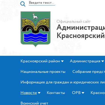
Официальный сайт
Администраци
Красноярский
Красноярский район
Администрация
Национальные проекты
Собрание предс
Информация для граждан и юридических ли
Новости
Контакты
ОРВ
Красно
Воинский учет