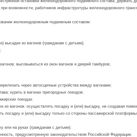
кстренной остановки железнодорожного подвижного состава; держать дет
, при возможности, работников инфраструктуры железнодорожного транс
ьзовании железнодорожным подвижным составом:
и) высадке из вагонов (гражданам с детьми);
;
вагонов; высовываться из окон вагонов и дверей тамбуров;
ерелезать через автосцепные устройства между вагонами;
ва; курить в вагонах пригородных поездов;
ажирских поездах.
дке из вагонов: осуществлять посадку и (или) высадку, не создавая пом
ть посадку и (или) высадку только со стороны пассажирской платформы
ку или на руках (гражданам с детьми).
енность, предусмотренную законодательством Российской Федерации.