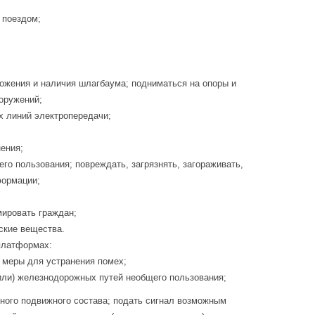
 поездом;
ожения и наличия шлагбаума; подниматься на опоры и
оружений;
х линий электропередачи;
нения;
о пользования; повреждать, загрязнять, загораживать,
формации;
мировать граждан;
ские вещества.
платформах:
 меры для устранения помех;
или) железнодорожных путей необщего пользования;
ного подвижного состава; подать сигнал возможным