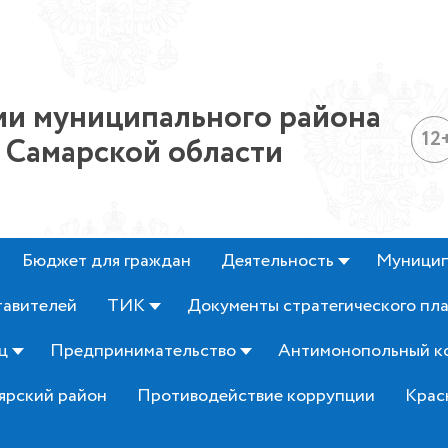
и муниципального района
12
 Самарской области
Бюджет для граждан
Деятельность
Муницип
тавителей
ТИК
Документы стратегического пл
ц
Предпринимательство
Антимонопольный к
ярский район
Противодействие коррупции
Крас