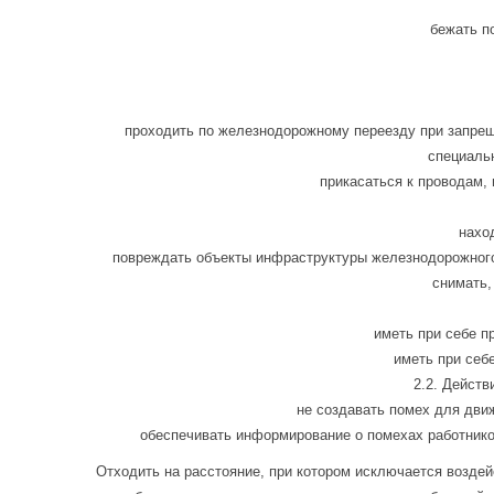
бежать п
проходить по железнодорожному переезду при запрещ
специаль
прикасаться к проводам,
наход
повреждать объекты инфраструктуры железнодорожного 
снимать,
иметь при себе п
иметь при себ
2.2. Дейст
не создавать помех для дви
обеспечивать информирование о помехах работнико
Отходить на расстояние, при котором исключается возде