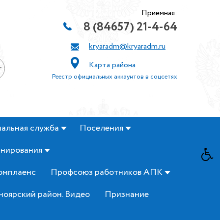
Приемная:
8 (84657) 21-4-64
kryaradm@kryaradm.ru
Карта района
+
Реестр официальных аккаунтов в соцсетях
альная служба
Поселения
анирования
омплаенс
Профсоюз работников АПК
ноярский район. Видео
Признание