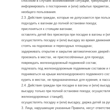
способом в случаях возникновения ситуации, требующей э
информировать о посторонних и (или) забытых предметах
необщего пользования.
2.3. Действия граждан, которые не допускаются при пол
подходить к вагонам до полной остановки поезда;
прислоняться к стоящим вагонам;
оставлять детей без присмотра при посадке в вагоны и (ил
осуществлять посадку и (или) высадку во время движения
стоять на подножках и переходных площадках;
задерживать открытие и закрытие автоматических дверей 
проезжать в местах, не приспособленных для проезда;
повреждать железнодорожный подвижной состав;
подлезать под железнодорожным подвижным составом и п
подниматься на крыши железнодорожного подвижного соста
курить в местах, не предназначенных для курения, в пасс
2.4. Действия граждан при посадке в вагоны и (или) выса
высадку только при полной остановке поезда; осуществля
железнодорожных станций);
осуществлять посадку и (или) высадку, держа детей за ру
3. Лица, нарушающие указанные Правила, несут ответств