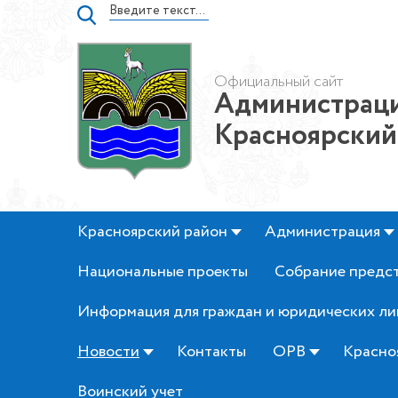
Официальный сайт
Администраци
Красноярский
Красноярский район
Администрация
Национальные проекты
Собрание предс
Информация для граждан и юридических ли
Новости
Контакты
ОРВ
Красно
Воинский учет