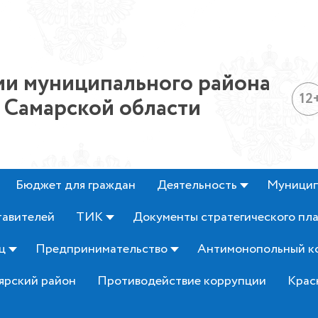
и муниципального района
12
 Самарской области
Бюджет для граждан
Деятельность
Муницип
тавителей
ТИК
Документы стратегического пл
ц
Предпринимательство
Антимонопольный к
ярский район
Противодействие коррупции
Крас