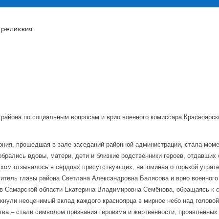
 реликвия
 района по социальным вопросам и врио военного комиссара Красноярск
ния, прошедшая в зале заседаний районной администрации, стала моме
обрались вдовы, матери, дети и близкие родственники героев, отдавших 
эхом отзывалось в сердцах присутствующих, напоминая о горькой утрат
итель главы района Светлана Александровна Балясова и врио военного 
в Самарской области Екатерина Владимировна Семёнова, обращаясь к с
кнули неоценимый вклад каждого красноярца в мирное небо над головой.
ва – стали символом признания героизма и жертвенности, проявленных 