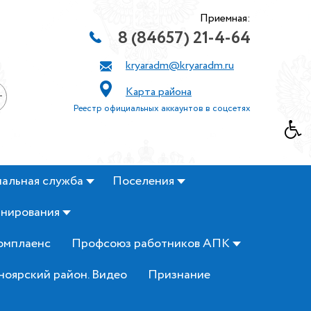
Приемная:
8 (84657) 21-4-64
kryaradm@kryaradm.ru
Карта района
+
Реестр официальных аккаунтов в соцсетях
альная служба
Поселения
анирования
омплаенс
Профсоюз работников АПК
ноярский район. Видео
Признание