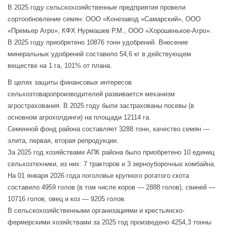
В 2025 году сельскохозяйственные предприятия провели
сортообновление семян: ООО «Конезавод «Самарский», ООО
«Премьер Агро», КФХ Нурмашев Р.М., ООО «Хорошенькое-Агро».
В 2025 году приобретено 10876 тонн удобрений. Внесение
минеральных удобрений составило 54,6 кг в действующем
веществе на 1 га, 101% от плана.
В целях защиты финансовых интересов
сельхозтоваропроизводителей развивается механизм
агрострахования. В 2025 году были застрахованы посевы (в
основном агрохолдинги) на площади 12114 га.
Семенной фонд района составляет 3288 тонн, качество семян —
элита, первая, вторая репродукции.
За 2025 год хозяйствами АПК района было приобретено 10 единиц
сельхозтехники, из них: 7 тракторов и 3 зерноуборочных комбайна.
На 01 января 2026 года поголовье крупного рогатого скота
составило 4959 голов (в том числе коров — 2888 голов), свиней —
10716 голов, овец и коз — 9205 голов.
В сельскохозяйственными организациями и крестьянско-
фермерскими хозяйствами за 2025 год произведено 4254,3 тонны