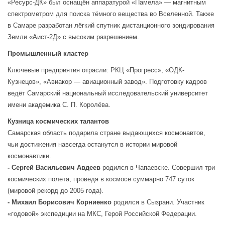
«Ресурс-ДК» был оснащён аппаратурой «Памела» — магнитным
спектрометром для поиска тёмного вещества во Вселенной. Также
в Самаре разработан лёгкий спутник дистанционного зондирования
Земли «Аист-2Д» с высоким разрешением.
Промышленный кластер
Ключевые предприятия отрасли: РКЦ «Прогресс», «ОДК-
Кузнецов», «Авиакор — авиационный завод». Подготовку кадров
ведёт Самарский национальный исследовательский университет
имени академика С. П. Королёва.
Кузница космических талантов
Самарская область подарила стране выдающихся космонавтов,
чьи достижения навсегда останутся в истории мировой
космонавтики.
- Сергей Васильевич Авдеев
родился в Чапаевске. Совершил три
космических полета, проведя в космосе суммарно 747 суток
(мировой рекорд до 2005 года).
- Михаил Борисович Корниенко
родился в Сызрани. Участник
«годовой» экспедиции на МКС, Герой Российской Федерации.