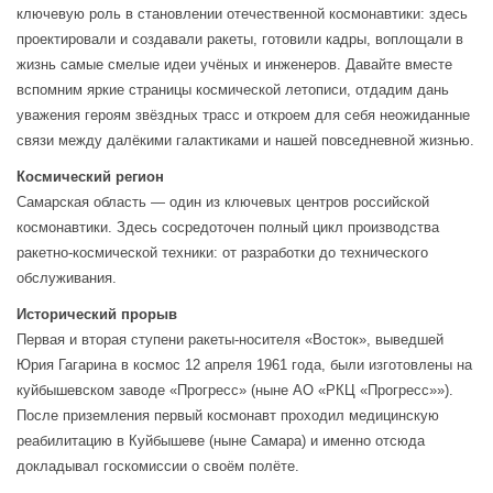
ключевую роль в становлении отечественной космонавтики: здесь
проектировали и создавали ракеты, готовили кадры, воплощали в
жизнь самые смелые идеи учёных и инженеров. Давайте вместе
вспомним яркие страницы космической летописи, отдадим дань
уважения героям звёздных трасс и откроем для себя неожиданные
связи между далёкими галактиками и нашей повседневной жизнью.
Космический регион
Самарская область — один из ключевых центров российской
космонавтики. Здесь сосредоточен полный цикл производства
ракетно-космической техники: от разработки до технического
обслуживания.
Исторический прорыв
Первая и вторая ступени ракеты-носителя «Восток», выведшей
Юрия Гагарина в космос 12 апреля 1961 года, были изготовлены на
куйбышевском заводе «Прогресс» (ныне АО «РКЦ «Прогресс»»).
После приземления первый космонавт проходил медицинскую
реабилитацию в Куйбышеве (ныне Самара) и именно отсюда
докладывал госкомиссии о своём полёте.