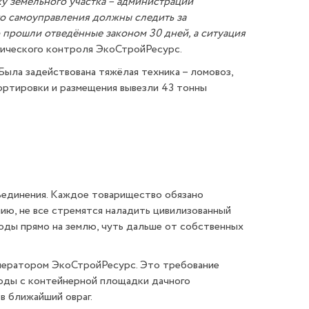
у земельного участка – администрации
о самоуправления должны следить за
 прошли отведённые законом 30 дней, а ситуация
гического контроля ЭкоСтройРесурс.
Была задействована тяжёлая техника – ломовоз,
сортировки и размещения вывезли 43 тонны
ъединения. Каждое товарищество обязано
ию, не все стремятся наладить цивилизованный
оды прямо на землю, чуть дальше от собственных
 оператором ЭкоСтройРесурс. Это требование
ходы с контейнерной площадки дачного
в ближайший овраг.