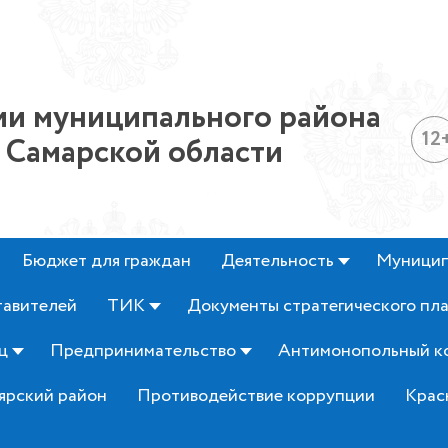
и муниципального района
12
 Самарской области
Бюджет для граждан
Деятельность
Муницип
тавителей
ТИК
Документы стратегического пл
ц
Предпринимательство
Антимонопольный к
ярский район
Противодействие коррупции
Крас