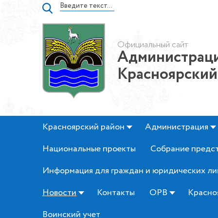
Официальный сайт
Администраци
Красноярский
Красноярский район
Администрация
Национальные проекты
Собрание предс
Информация для граждан и юридических ли
Новости
Контакты
ОРВ
Красно
Воинский учет