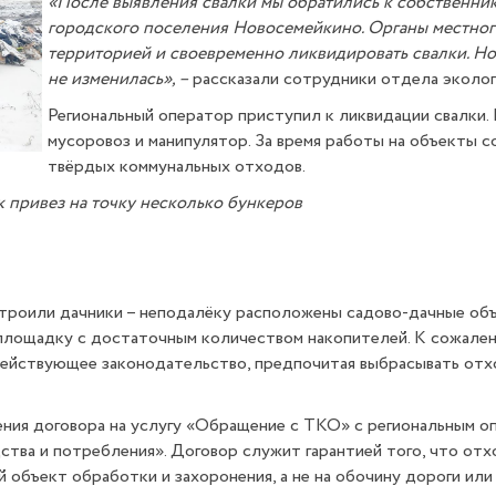
«После выявления свалки мы обратились к собственник
городского поселения Новосемейкино. Органы местног
территорией и своевременно ликвидировать свалки. Но
не изменилась», –
рассказали сотрудники отдела эколо
Региональный оператор приступил к ликвидации свалки. 
мусоровоз и манипулятор. За время работы на объекты 
твёрдых коммунальных отходов.
 привез на точку несколько бункеров
строили дачники – неподалёку расположены садово-дачные об
площадку с достаточным количеством накопителей. К сожален
действующее законодательство, предпочитая выбрасывать отх
ючения договора на услугу «Обращение с ТКО» с региональным
тва и потребления». Договор служит гарантией того, что от
 объект обработки и захоронения, а не на обочину дороги или 