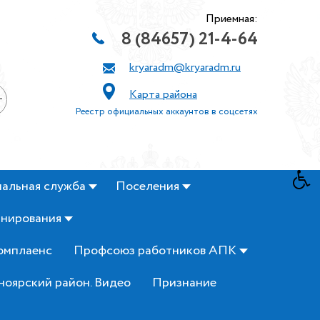
Приемная:
8 (84657) 21-4-64
kryaradm@kryaradm.ru
Карта района
+
Реестр официальных аккаунтов в соцсетях
альная служба
Поселения
анирования
омплаенс
Профсоюз работников АПК
ноярский район. Видео
Признание