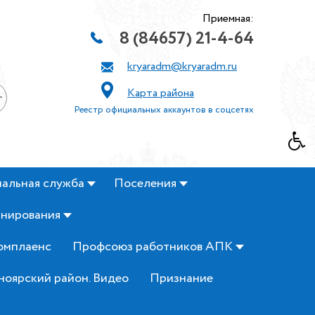
Приемная:
8 (84657) 21-4-64
kryaradm@kryaradm.ru
Карта района
+
Реестр официальных аккаунтов в соцсетях
альная служба
Поселения
анирования
омплаенс
Профсоюз работников АПК
ноярский район. Видео
Признание