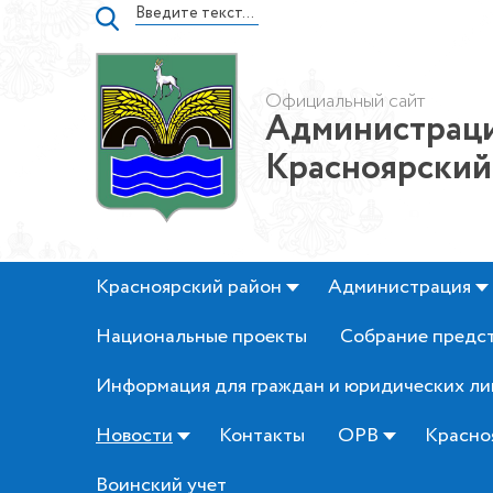
Официальный сайт
Администраци
Красноярский
Красноярский район
Администрация
Национальные проекты
Собрание предс
Информация для граждан и юридических ли
Новости
Контакты
ОРВ
Красно
Воинский учет