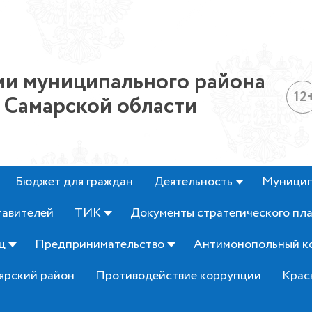
и муниципального района
12
 Самарской области
Бюджет для граждан
Деятельность
Муницип
тавителей
ТИК
Документы стратегического пл
ц
Предпринимательство
Антимонопольный к
ярский район
Противодействие коррупции
Крас