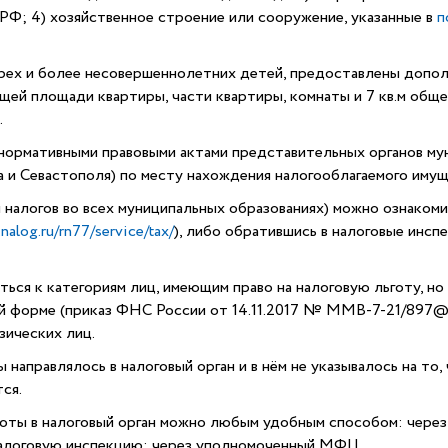
РФ; 4) хозяйственное строение или сооружение, указанные в
п
трех и более несовершеннолетних детей, предоставлены допо
бщей площади квартиры, части квартиры, комнаты и 7 кв.м общ
.
ормативными правовыми актами представительных органов мун
 и Севастополя) по месту нахождения налогооблагаемого имущ
м налогов во всех муниципальных образованиях) можно ознаком
nalog.ru/rn77/service/tax/
), либо обратившись в налоговые инсп
ся к категориям лиц, имеющим право на налоговую льготу, но 
ой форме (приказ ФНС России от 14.11.2017 № ММВ-7-21/897@
зических лиц.
 направлялось в налоговый орган и в нём не указывалось на то,
ся.
готы в налоговый орган можно любым удобным способом: чере
налоговую инспекцию; через уполномоченный МФЦ.