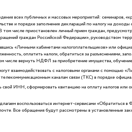
дения всех публичных и массовых мероприятий: семинаров, «к
ьстве и порядке заполнения деклараций по налогу на доходы 
 В том числе приостановлен личный прием граждан, предусмот
ращений граждан Российской Федерации», руководством терр
авшись «Личными кабинетами налогоплательщиков» или официа
лженность, оплатить налоги, обратиться за разъяснениями, за
ом числе вернуть НДФЛ за приобретение имущества, обучение 
огут взаимодействовать с налоговыми органами с помощью «Л
 телекоммуникационным каналам связи (ТКС) в порядке офици
 свой ИНН, сформировать квитанцию на оплату налогов или оп
лагаем воспользоваться интернет-сервисами «Обратиться в 
почте. Все обращения будут рассмотрены в установленные за