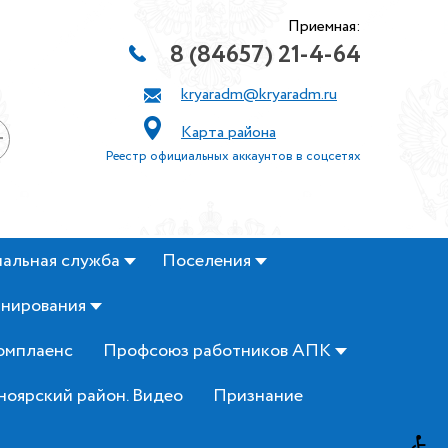
Приемная:
8 (84657) 21-4-64
kryaradm@kryaradm.ru
Карта района
+
Реестр официальных аккаунтов в соцсетях
альная служба
Поселения
анирования
омплаенс
Профсоюз работников АПК
ноярский район. Видео
Признание