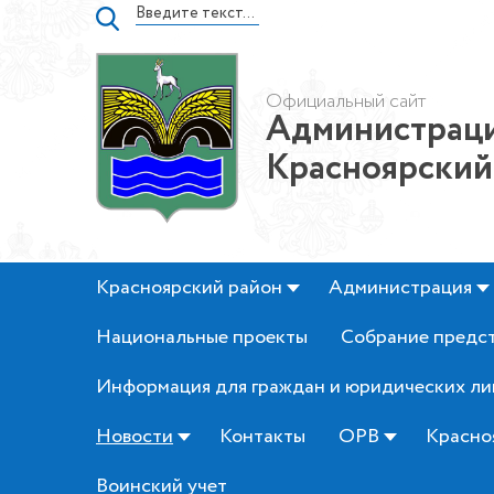
Официальный сайт
Администраци
Красноярский
Красноярский район
Администрация
Национальные проекты
Собрание предс
Информация для граждан и юридических ли
Новости
Контакты
ОРВ
Красно
Воинский учет