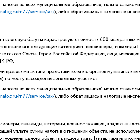
м налогов во всех муниципальных образованиях) можно ознаком
nalog.ru/rn77/service/tax/
), либо обратившись в налоговые инсп
т налоговую базу на кадастровую стоимость 600 квадратных ме
тносящиеся к следующим категориям: пенсионеры; инвалиды I и
оветского Союза, Герои Российской Федерации, лица, имеющие
 НК РФ.
и правовыми актами представительных органов муниципальных
я) по месту нахождения земельных участков.
м налогов во всех муниципальных образованиях) можно ознаком
nalog.ru/rn77/service/tax/
), либо обратившись в налоговые инсп
сионеры, инвалиды, ветераны, военнослужащие, владельцы хозст
ащей уплате суммы налога в отношении объекта, не используе
тношении одного объекта каждого вида: 1) квартира или комна