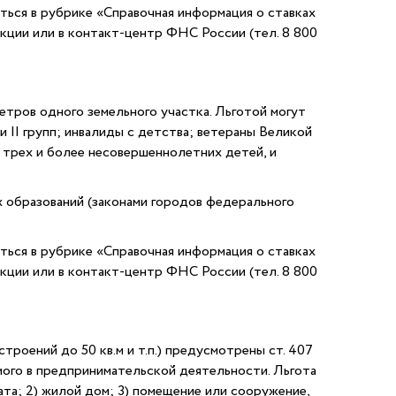
иться в рубрике «Справочная информация о ставках
екции или в контакт-центр ФНС России (тел. 8 800
тров одного земельного участка. Льготой могут
 II групп; инвалиды с детства; ветераны Великой
 трех и более несовершеннолетних детей, и
 образований (законами городов федерального
иться в рубрике «Справочная информация о ставках
екции или в контакт-центр ФНС России (тел. 8 800
роений до 50 кв.м и т.п.) предусмотрены ст. 407
мого в предпринимательской деятельности. Льгота
та; 2) жилой дом; 3) помещение или сооружение,