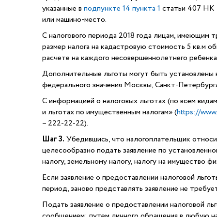
указанные в
подпункте 14 пункта 1
статьи 407 НК 
или машино-место.
С налогового периода 2018 года лицам, имеющим 
размер налога на кадастровую стоимость 5 кв.м о
расчете на каждого несовершеннолетнего ребенка
Дополнительные льготы могут быть установлены н
федерального значения Москвы, Санкт-Петербурга
С информацией о налоговых льготах (по всем вида
и льготах по имущественным налогам» (
https://www.
– 222-22-22).
Шаг 3.
Убедившись, что налогоплательщик относить
целесообразно подать заявление по установленн
налогу, земельному налогу, налогу на имущество фи
Если заявление о предоставлении налоговой льготы
период, заново представлять заявление не требует
Подать заявление о предоставлении налоговой ль
сообщением; путем личного обращения в любую 