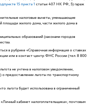
одпункте 15 пункта 1
статьи 407 НК РФ; 5) гараж
лнительные налоговые вычеты, уменьшающие
ей площади жилого дома, части жилого дома в
иципальных образований (законами городов
ества.
иться в рубрике «Справочная информация о ставках
екции или в контакт-центр ФНС России (тел. 8 800
льгота не учтена в налоговом уведомлении,
) о предоставлении льготы по транспортному
 что льгота будет использована в ограниченный
з «Личный кабинет налогоплательщика»; почтовым