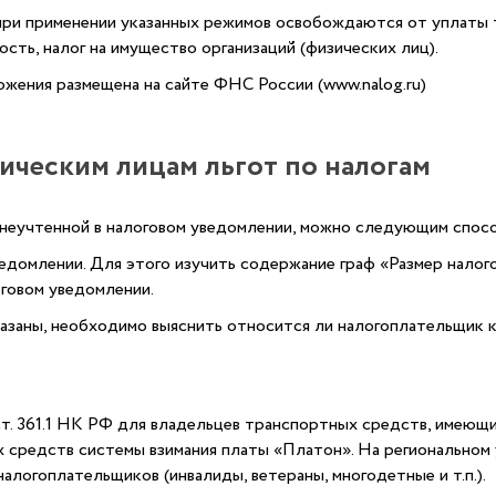
ри применении указанных режимов освобождаются от уплаты те
сть, налог на имущество организаций (физических лиц).
ения размещена на сайте ФНС России (www.nalog.ru)
ическим лицам льгот по налогам
 неучтенной в налоговом уведомлении, можно следующим спос
едомлении. Для этого изучить содержание граф «Размер налого
оговом уведомлении.
азаны, необходимо выяснить относится ли налогоплательщик к
т. 361.1 НК РФ для владельцев транспортных средств, имеющ
х средств системы взимания платы «Платон». На региональном 
алогоплательщиков (инвалиды, ветераны, многодетные и т.п.).