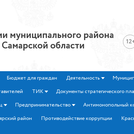
и муниципального района
12
 Самарской области
Бюджет для граждан
Деятельность
Муницип
тавителей
ТИК
Документы стратегического пл
ц
Предпринимательство
Антимонопольный к
ярский район
Противодействие коррупции
Крас