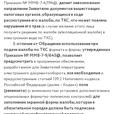
Приказом № ММВ-7-6/196@,
делает невозможным
направление Заявителю документов вышестоящих
налоговых органов, образующихся в ходе
рассмотрения его жалобы, по ТКС, что может повлечь
нарушение его прав
(в случае желания этого лица
получить решение по жалобе (апелляционной жалобе) в
электронном виде по ТКС).
В
отличие от Обращения использование при
подаче жалобы по ТКС
формата и формы,
утвержденных
Приказом № ММВ-7-9/645@,
позволяет
предусмотреть
в программном обеспечении,
разработанном для Заявителей операторами
электронного документооборота,
все необходимые
и
предусмотренные статьей 139.2 Налогового кодекса
Российской Федерации (далее – Кодекс)
поля
(реквизиты
) (с возможностью установки дополнительных
опциональных форматно-логических контролей)
для
заполнения экранной формы жалобы, которая в
обязательном порядке должна быть подписана