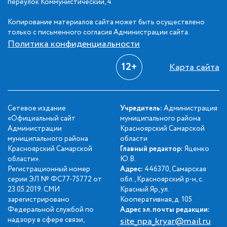
переулок Коммунистический, 4
Копирование материалов сайта может быть осуществлено
только с письменного согласия Администрации сайта.
Политика конфиденциальности
12+
Карта сайта
Сетевое издание
Учредитель:
Администрация
«Официальный сайт
муниципального района
Администрации
Красноярский Самарской
муниципального района
области
Красноярский Самарской
Главный редактор:
Яценко
области».
Ю.В.
Регистрационный номер
Адрес:
446370, Самарская
серии ЭЛ № ФС77-75772 от
обл., Красноярский р-н, с.
23.05.2019. СМИ
Красный Яр, ул.
зарегистрировано
Кооперативная, д. 105
Федеральной службой по
Адрес эл. почты редакции:
надзору в сфере связи,
site_npa_kryar@mail.ru