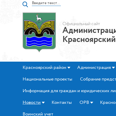
Официальный сайт
Администраци
Красноярский
Красноярский район
Администрация
Национальные проекты
Собрание предс
Информация для граждан и юридических ли
Новости
Контакты
ОРВ
Красно
Воинский учет