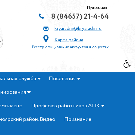
Приемная:
8 (84657) 21-4-64
kryaradm@kryaradm.ru
Карта района
+
Реестр официальных аккаунтов в соцсетях
альная служба
Поселения
анирования
омплаенс
Профсоюз работников АПК
ноярский район. Видео
Признание