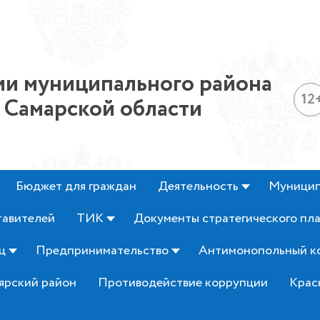
и муниципального района
12
 Самарской области
Бюджет для граждан
Деятельность
Муницип
тавителей
ТИК
Документы стратегического пл
ц
Предпринимательство
Антимонопольный к
ярский район
Противодействие коррупции
Крас