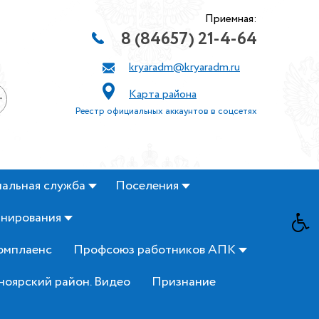
Приемная:
8 (84657) 21-4-64
kryaradm@kryaradm.ru
Карта района
+
Реестр официальных аккаунтов в соцсетях
альная служба
Поселения
анирования
омплаенс
Профсоюз работников АПК
ноярский район. Видео
Признание