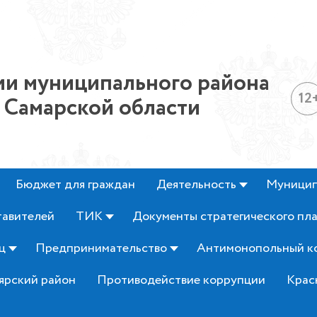
и муниципального района
12
 Самарской области
Бюджет для граждан
Деятельность
Муницип
тавителей
ТИК
Документы стратегического пл
ц
Предпринимательство
Антимонопольный к
ярский район
Противодействие коррупции
Крас