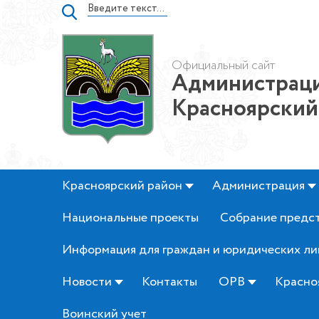
Официальный сайт
Администраци
Красноярский
Красноярский район
Администрация
Национальные проекты
Собрание предс
Информация для граждан и юридических ли
Новости
Контакты
ОРВ
Красно
Воинский учет