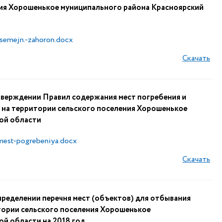
ния Хорошенькое муниципального района Красноярский
-semejn.-zahoron.docx
Скачать
верждении Правил содержания мест погребения и
на территории сельского поселения Хорошенькое
ой области
.-mest-pogrebeniya.docx
Скачать
ределении перечня мест (объектов) для отбывания
итории сельского поселения Хорошенькое
й области на 2018 год