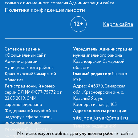
только с письменного согласия Администрации сайта.
Политика конфиденциальности
12+
Карта сайта
Сетевое издание
Учредитель:
Администрация
«Официальный сайт
муниципального района
Администрации
Красноярский Самарской
муниципального района
области
Красноярский Самарской
Главный редактор:
Яценко
области».
Ю.В.
Регистрационный номер
Адрес:
446370, Самарская
серии ЭЛ № ФС77-75772 от
обл., Красноярский р-н, с.
23.05.2019. СМИ
Красный Яр, ул.
зарегистрировано
Кооперативная, д. 105
Федеральной службой по
Адрес эл. почты редакции:
надзору в сфере связи,
site_npa_kryar@mail.ru
информационных
8
Телефон редакции:
технологий и массовых
Мы используем cookies для улучшения работы сайта.
(84657) 2-34-42
коммуникаций