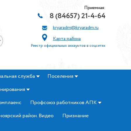
Приемная:
8 (84657) 21-4-64
kryaradm@kryaradm.ru
Карта района
+
Реестр официальных аккаунтов в соцсетях
альная служба
Поселения
анирования
омплаенс
Профсоюз работников АПК
ноярский район. Видео
Признание