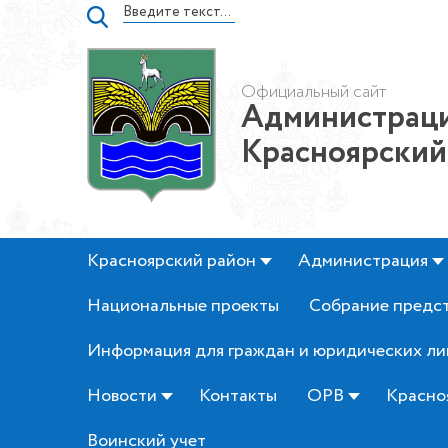
Официальный сайт
Администраци
Красноярский
Красноярский район
Администрация
Национальные проекты
Собрание предс
Информация для граждан и юридических ли
Новости
Контакты
ОРВ
Красно
Воинский учет