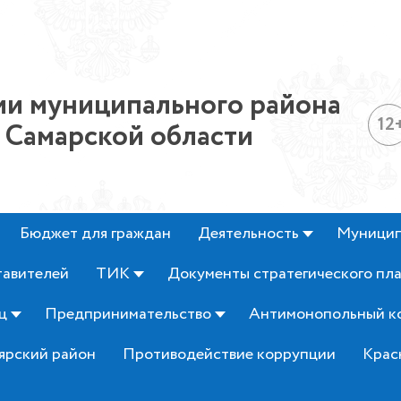
и муниципального района
12
 Самарской области
Бюджет для граждан
Деятельность
Муницип
тавителей
ТИК
Документы стратегического пл
ц
Предпринимательство
Антимонопольный к
ярский район
Противодействие коррупции
Крас