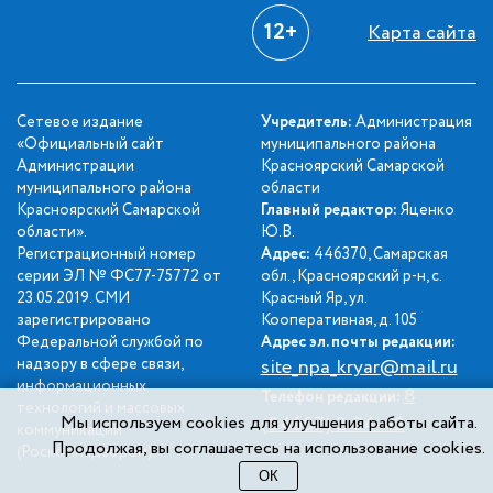
12+
Карта сайта
Сетевое издание
Учредитель:
Администрация
«Официальный сайт
муниципального района
Администрации
Красноярский Самарской
муниципального района
области
Красноярский Самарской
Главный редактор:
Яценко
области».
Ю.В.
Регистрационный номер
Адрес:
446370, Самарская
серии ЭЛ № ФС77-75772 от
обл., Красноярский р-н, с.
23.05.2019. СМИ
Красный Яр, ул.
зарегистрировано
Кооперативная, д. 105
Федеральной службой по
Адрес эл. почты редакции:
надзору в сфере связи,
site_npa_kryar@mail.ru
информационных
8
Телефон редакции:
технологий и массовых
Мы используем cookies для улучшения работы сайта.
(84657) 2-34-42
коммуникаций
Продолжая, вы соглашаетесь на использование cookies.
(Роскомнадзором).
ОК