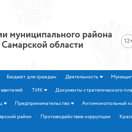
и муниципального района
12
 Самарской области
Бюджет для граждан
Деятельность
Муницип
тавителей
ТИК
Документы стратегического пл
ц
Предпринимательство
Антимонопольный к
ярский район
Противодействие коррупции
Крас