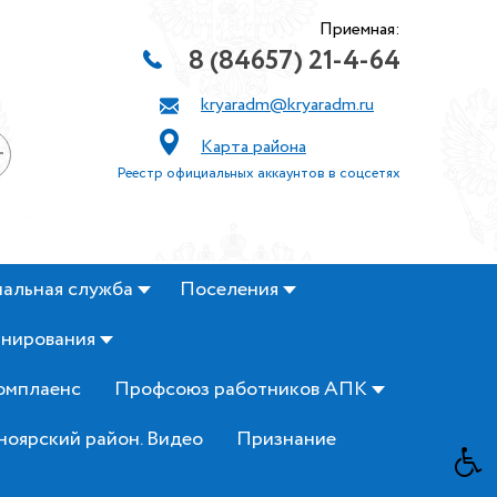
Приемная:
8 (84657) 21-4-64
kryaradm@kryaradm.ru
Карта района
+
Реестр официальных аккаунтов в соцсетях
альная служба
Поселения
анирования
омплаенс
Профсоюз работников АПК
ноярский район. Видео
Признание