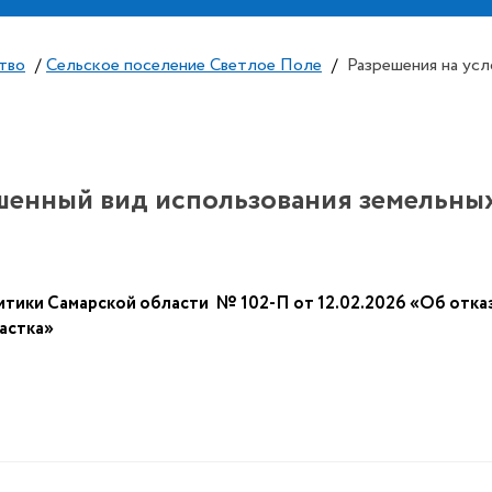
тво
/
Сельское поселение Светлое Поле
/
Разрешения на усл
шенный вид использования земельных
тики Самарской области № 102-П от 12.02.2026 «Об отказ
астка»