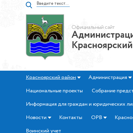
Официальный сайт
Администраци
Красноярский
Красноярский район
Администрация
Национальные проекты
Собрание предс
Информация для граждан и юридических ли
Новости
Контакты
ОРВ
Красно
Воинский учет