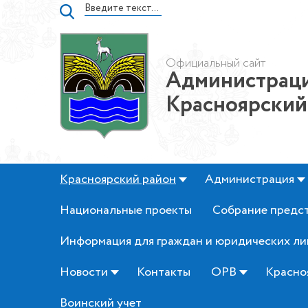
Официальный сайт
Администраци
Красноярский
Красноярский район
Администрация
Национальные проекты
Собрание предс
Информация для граждан и юридических ли
Новости
Контакты
ОРВ
Красно
Воинский учет