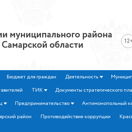
и муниципального района
12
 Самарской области
Бюджет для граждан
Деятельность
Муницип
тавителей
ТИК
Документы стратегического пл
ц
Предпринимательство
Антимонопольный к
ярский район
Противодействие коррупции
Крас