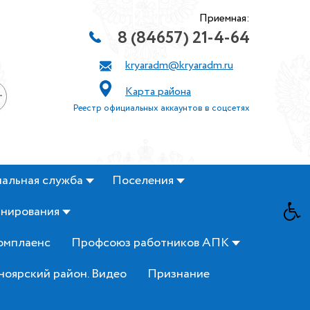
Приемная:
8 (84657) 21-4-64
kryaradm@kryaradm.ru
Карта района
+
Реестр официальных аккаунтов в соцсетях
альная служба
Поселения
анирования
омплаенс
Профсоюз работников АПК
ноярский район. Видео
Признание