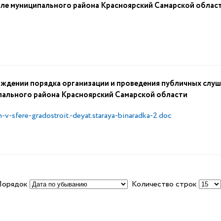
оле муниципального района Красноярский Самарской облас
ждении порядка организации и проведения публичных слуш
пального района Красноярский Самарской области
-v-sfere-gradostroit.-deyat.staraya-binaradka-2.doc
Порядок
Количество строк