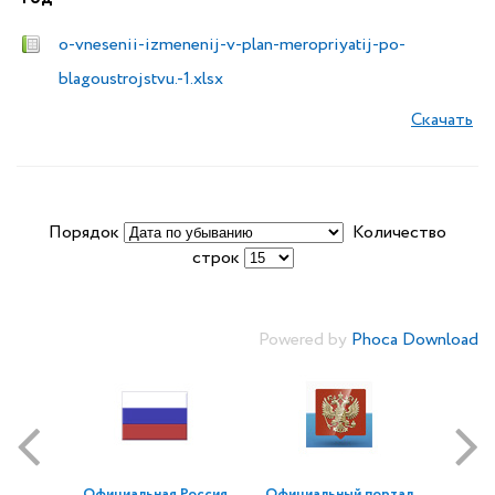
o-vnesenii-izmenenij-v-plan-meropriyatij-po-
blagoustrojstvu.-1.xlsx
Скачать
Порядок
Количество
строк
Powered by
Phoca Download
Официальная Россия
Официальный портал