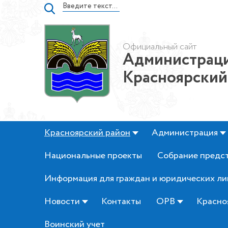
Официальный сайт
Администраци
Красноярский
Красноярский район
Администрация
Национальные проекты
Собрание предс
Информация для граждан и юридических ли
Новости
Контакты
ОРВ
Красно
Воинский учет