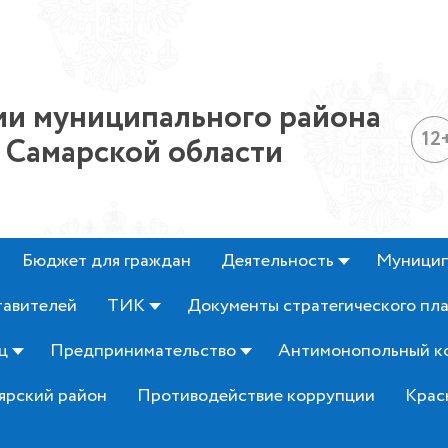
и муниципального района
12
 Самарской области
Бюджет для граждан
Деятельность
Муницип
тавителей
ТИК
Документы стратегического пл
ц
Предпринимательство
Антимонопольный к
ярский район
Противодействие коррупции
Крас