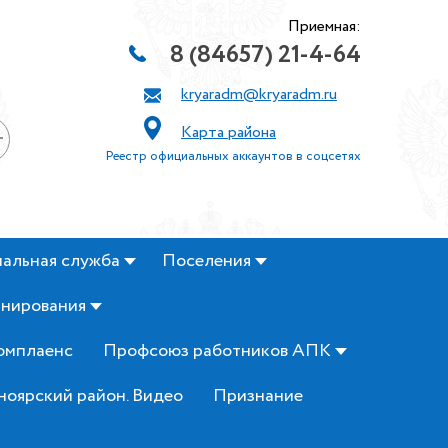
Приемная:
8 (84657) 21-4-64
kryaradm@kryaradm.ru
Карта района
+
Реестр официальных аккаунтов в соцсетях
альная служба
Поселения
анирования
омплаенс
Профсоюз работников АПК
ноярский район. Видео
Признание