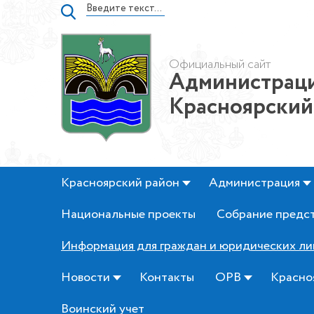
Официальный сайт
Администраци
Красноярский
Красноярский район
Администрация
Национальные проекты
Собрание предс
Информация для граждан и юридических ли
Новости
Контакты
ОРВ
Красно
Воинский учет