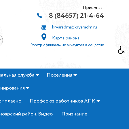
Приемная:
8 (84657) 21-4-64
kryaradm@kryaradm.ru
Карта района
+
Реестр официальных аккаунтов в соцсетях
альная служба
Поселения
анирования
омплаенс
Профсоюз работников АПК
ноярский район. Видео
Признание