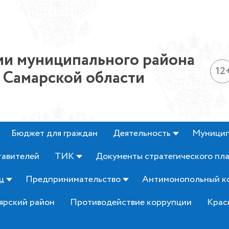
и муниципального района
12
 Самарской области
Бюджет для граждан
Деятельность
Муницип
тавителей
ТИК
Документы стратегического пл
ц
Предпринимательство
Антимонопольный к
ярский район
Противодействие коррупции
Крас