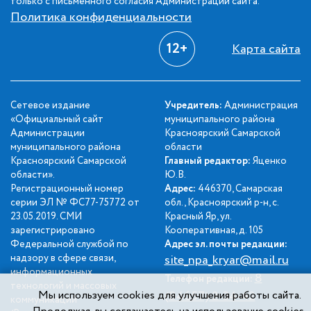
только с письменного согласия Администрации сайта.
Политика конфиденциальности
12+
Карта сайта
Сетевое издание
Учредитель:
Администрация
«Официальный сайт
муниципального района
Администрации
Красноярский Самарской
муниципального района
области
Красноярский Самарской
Главный редактор:
Яценко
области».
Ю.В.
Регистрационный номер
Адрес:
446370, Самарская
серии ЭЛ № ФС77-75772 от
обл., Красноярский р-н, с.
23.05.2019. СМИ
Красный Яр, ул.
зарегистрировано
Кооперативная, д. 105
Федеральной службой по
Адрес эл. почты редакции:
надзору в сфере связи,
site_npa_kryar@mail.ru
информационных
8
Телефон редакции:
технологий и массовых
(84657) 2-34-42
Мы используем cookies для улучшения работы сайта.
коммуникаций