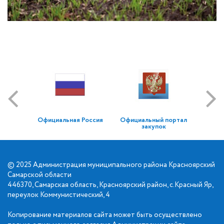
Официальная Россия
Официальный портал
закупок
© 2025 Администрация муниципального района Красноярский
Самарской области
446370, Самарская область, Красноярский район, с.Красный Яр,
переулок Коммунистический, 4
Копирование материалов сайта может быть осуществлено