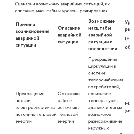
Сценарии возможных аварийных ситуаций, их
описание, масштабы и уровень реагирования
Возможные
Уро
Причина
Описание
масштабы
реа
возникновения
аварийной
аварийной
(ме
аварийной
ситуации
ситуации и
ситуации
объ
последствия
Прекращение
циркуляции в
системе
теплоснабжения
потребителей,
Прекращение
Остановка
понижение
подачи
работы
температуры в
Мес
электроэнергии на
источника
зданиях и домах,
(му
источник тепловой
тепловой
возможное
энергии
энергии
размораживание
наружных