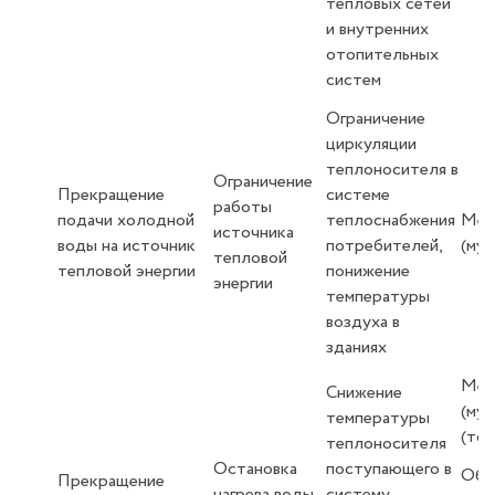
тепловых сетей
и внутренних
отопительных
систем
Ограничение
циркуляции
теплоносителя в
Ограничение
Прекращение
системе
работы
подачи холодной
теплоснабжения
Мес
источника
воды на источник
потребителей,
(му
тепловой
тепловой энергии
понижение
энергии
температуры
воздуха в
зданиях
Мес
Снижение
(му
температуры
(топ
теплоносителя
Остановка
поступающего в
Объ
Прекращение
нагрева воды
систему