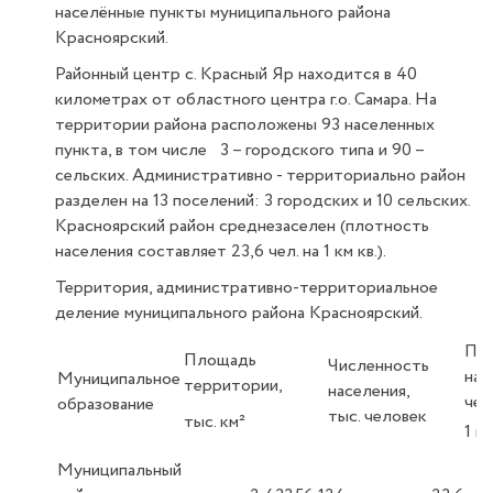
населённые пункты муниципального района
Красноярский.
Районный центр с. Красный Яр находится в 40
километрах от областного центра г.о. Самара. На
территории района расположены 93 населенных
пункта, в том числе 3 – городского типа и 90 –
сельских. Административно - территориально район
разделен на 13 поселений: 3 городских и 10 сельских.
Красноярский район среднезаселен (плотность
населения составляет 23,6 чел. на 1 км кв.).
Территория, административно-территориальное
деление муниципального района Красноярский.
Пл
Площадь
Численность
нас
Муниципальное
территории,
населения,
чел
образование
тыс. человек
тыс. км²
1 к
Муниципальный