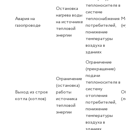
теплоносителя в
Остановка
системе
нагрева воды
Авария на
теплоснабжения
Мес
на источнике
газопроводе
потребителей,
(му
тепловой
понижение
энергии
температуры
воздуха в
зданиях
Ограничение
(прекращение)
подачи
Ограничение
теплоносителя в
(остановка)
систему
Выход из строя
работы
Объ
отопления
котла (котлов)
источника
(лок
потребителей,
тепловой
понижение
энергии
температуры
воздуха в
зданиях