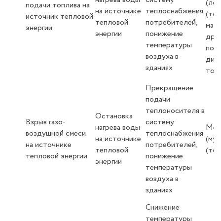
(лок
подачи топлива на
на источнике
теплоснабжения
(топ
источник тепловой
тепловой
потребителей,
мазу
энергии
энергии
понижение
дре
температуры
пор
воздуха в
диз
зданиях
топ
Прекращение
подачи
теплоносителя в
Остановка
Взрыв газо-
систему
нагрева воды
Мес
воздушной смеси
теплоснабжения
на источнике
(му
на источнике
потребителей,
тепловой
(топ
тепловой энергии
понижение
энергии
температуры
воздуха в
зданиях
Снижение
температуры