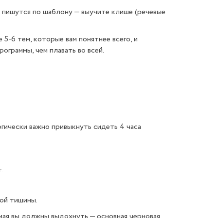
е пишутся по шаблону — выучите клише (речевые
-6 тем, которые вам понятнее всего, и
ограммы, чем плавать во всей.
огически важно привыкнуть сидеть 4 часа
.
ной тишины.
 мая вы должны выдохнуть — основная черновая