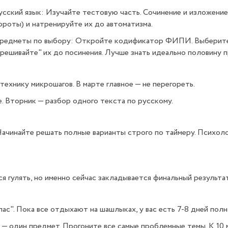
Русский язык: Изучайте тестовую часть. Сочинение и изложени
ороты) и натренируйте их до автоматизма.
Предметы по выбору: Откройте кодификатор ФИПИ. Выберите 5
арешивайте" их до посинения. Лучше знать идеально половину пр
технику микрошагов. В марте главное — не перегореть.
. Вторник — разбор одного текста по русскому.
 Начинайте решать полные варианты строго по таймеру. Психол
я гулять, но именно сейчас закладывается финальный результат
апас". Пока все отдыхают на шашлыках, у вас есть 7-8 дней пол
 — один предмет. Прогоните все самые проблемные темы. К 10