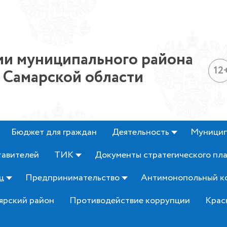
и муниципального района
12
 Самарской области
Бюджет для граждан
Деятельность
Муницип
тавителей
ТИК
Документы стратегического пл
ц
Предпринимательство
Антимонопольный к
ярский район
Противодействие коррупции
Крас