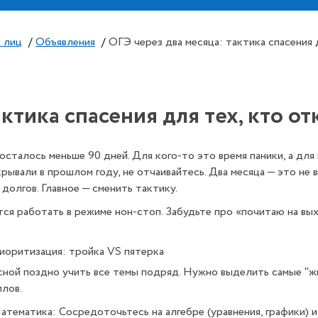
 лиц
/
Объявления
/
ОГЭ через два месяца: тактика спасения 
актика спасения для тех, кто о
осталось меньше 90 дней. Для кого-то это время паники, а для 
крывали в прошлом году, не отчаивайтесь. Два месяца — это не 
долгов. Главное — сменить тактику.
ся работать в режиме нон-стоп. Забудьте про «почитаю на вы
иоритизация: тройка VS пятерка
сной поздно учить все темы подряд. Нужно выделить самые "ж
ллов.
Математика: Сосредоточьтесь на алгебре (уравнения, графики) и