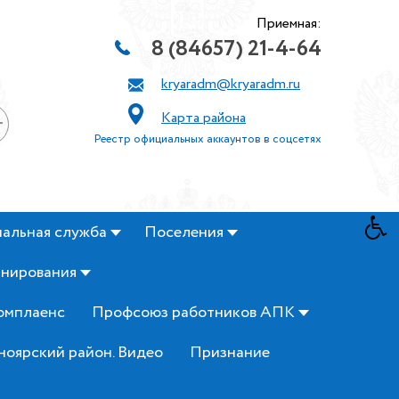
Приемная:
8 (84657) 21-4-64
kryaradm@kryaradm.ru
Карта района
+
Реестр официальных аккаунтов в соцсетях
альная служба
Поселения
анирования
омплаенс
Профсоюз работников АПК
ноярский район. Видео
Признание