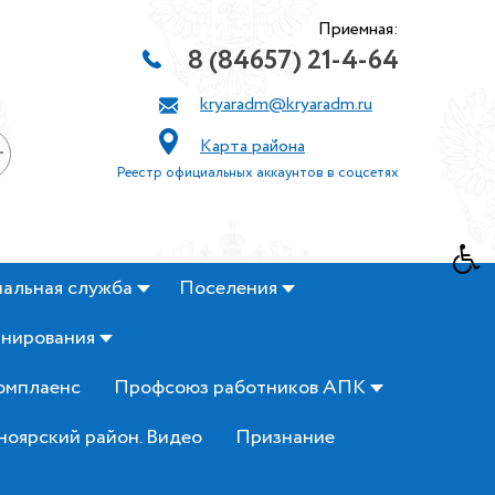
Приемная:
8 (84657) 21-4-64
kryaradm@kryaradm.ru
Карта района
+
Реестр официальных аккаунтов в соцсетях
альная служба
Поселения
анирования
омплаенс
Профсоюз работников АПК
ноярский район. Видео
Признание