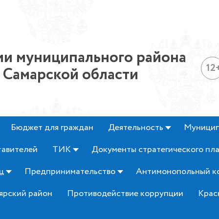
и муниципального района
12
 Самарской области
Бюджет для граждан
Деятельность
Муницип
тавителей
ТИК
Документы стратегического пл
ц
Предпринимательство
Антимонопольный к
ярский район
Противодействие коррупции
Крас