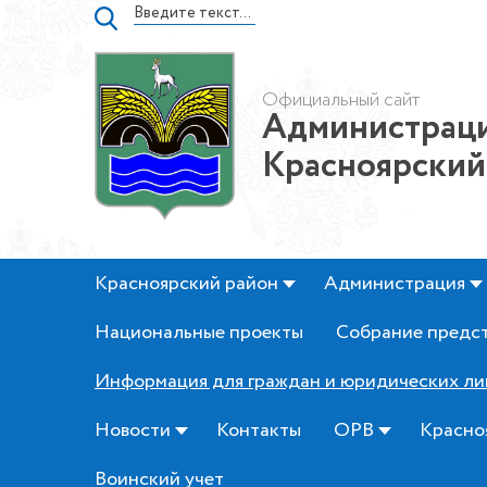
Официальный сайт
Администраци
Красноярский
Красноярский район
Администрация
Национальные проекты
Собрание предс
Информация для граждан и юридических ли
Новости
Контакты
ОРВ
Красно
Воинский учет