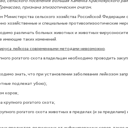
во, сельского поселения Большая Каменка Красноярского рай
Тремасово, признана эпизоотическим очагом.
м Министерства сельского хозяйства Российской Федерации о
нно хозяйственные и специальные противоэпизоотические мер
ходимо различать больных животных и животных-вирусоносител
 не имеющие таких изменений.
 вируса лейкоза современными методами невозможно
.
упного рогатого скота владельцам необходимо проводить заку
ходимо знать, что при установлении заболеван
животные подлежат убою);
йкозом коров;
х вирусом лейкоза крупного рогатого ско
упного рогатого скота животных в пределах (и за пределами) 
а;
ных продуктов, полученных от инфицированных коров, такое м