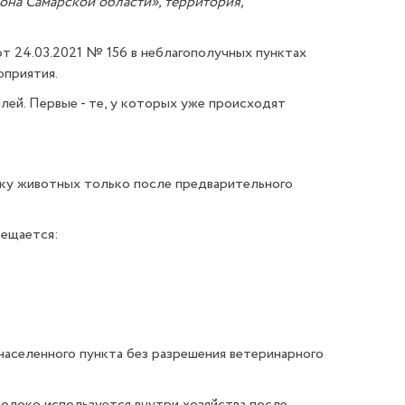
она Самарской области», территория,
т 24.03.2021 № 156 в неблагополучных пунктах
оприятия.
ей. Первые - те, у которых уже происходят
пку животных только после предварительного
ия лейкозом запрещается:
та;
населенного пункта без разрешения ветеринарного
олоко используется внутри хозяйства после