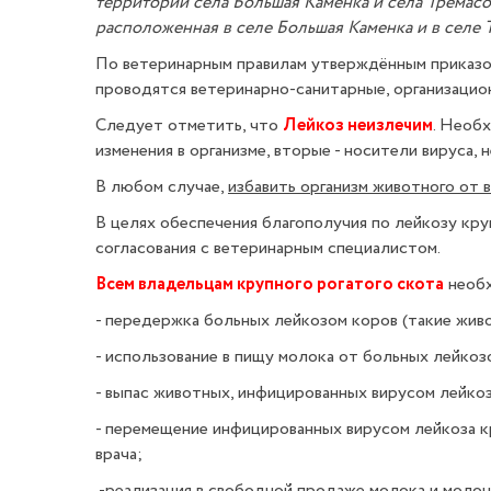
территории села Большая Каменка и села Тремасо
расположенная в селе Большая Каменка и в селе 
По ветеринарным правилам утверждённым приказо
проводятся ветеринарно-санитарные, организацио
Следует отметить, что
Лейкоз неизлечим
. Необ
изменения в организме, вторые - носители вируса,
В любом случае,
избавить организм животного от
В целях обеспечения благополучия по лейкозу кр
согласования с ветеринарным специалистом.
Всем владельцам крупного рогатого скота
необ
- передержка больных лейкозом коров (такие 
- использование в пищу молока от больных ле
- выпас животных, инфицированны
- перемещение инфицированных вирусом лейкоза кр
врач
-реализация в свободной продаже молока и молоч