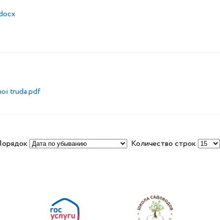
.docx
noi truda.pdf
Порядок
Количество строк