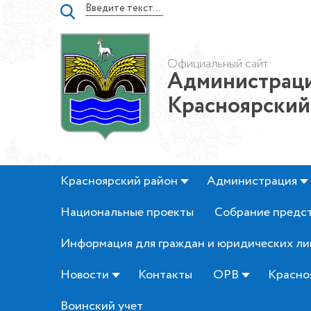
Официальный сайт
Администраци
Красноярский
Красноярский район
Администрация
Национальные проекты
Собрание предс
Информация для граждан и юридических ли
Новости
Контакты
ОРВ
Красно
Воинский учет