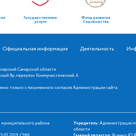
тал
Государственные
Фонд развития
услуги
Садоводства
Официальная информация
Деятельность
Инф
оярский Самарской области
асный Яр, переулок Коммунистический, 4
ено только с письменного согласия Администрации сайта.
 муниципального района
Учредитель:
Администрация му
области
3.05.2019. СМИ
Главный редактор:
Яценко Ю.В