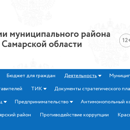
и муниципального района
12
 Самарской области
Бюджет для граждан
Деятельность
Муницип
тавителей
ТИК
Документы стратегического пл
ц
Предпринимательство
Антимонопольный к
ярский район
Противодействие коррупции
Крас