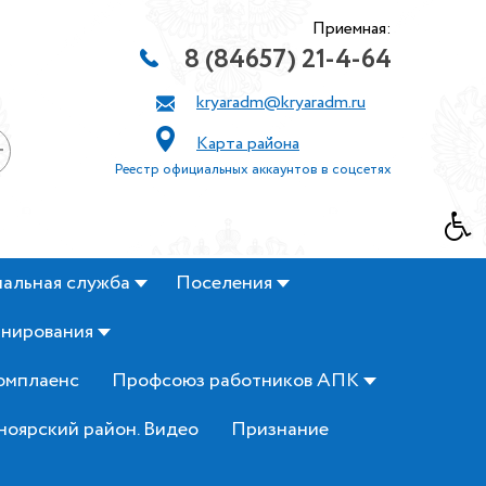
Приемная:
8 (84657) 21-4-64
kryaradm@kryaradm.ru
Карта района
+
Реестр официальных аккаунтов в соцсетях
альная служба
Поселения
анирования
омплаенс
Профсоюз работников АПК
ноярский район. Видео
Признание